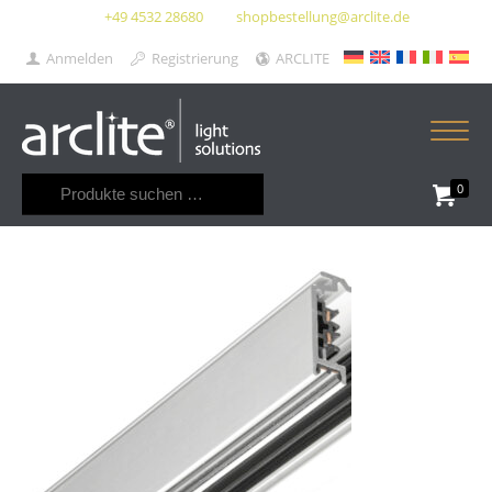
+49 4532 28680
shopbestellung@arclite.de
Anmelden
Registrierung
ARCLITE
Suchen
0
nach: