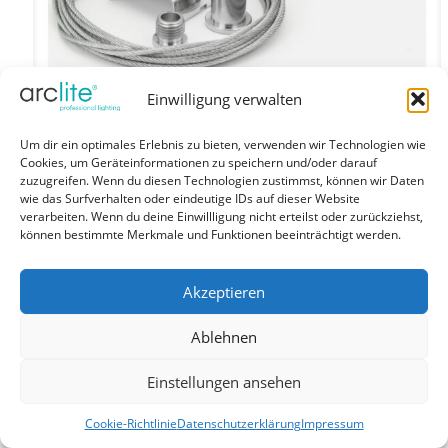
Einwilligung verwalten
Um dir ein optimales Erlebnis zu bieten, verwenden wir Technologien wie
Cookies, um Geräteinformationen zu speichern und/oder darauf
zuzugreifen. Wenn du diesen Technologien zustimmst, können wir Daten
wie das Surfverhalten oder eindeutige IDs auf dieser Website
verarbeiten. Wenn du deine Einwillligung nicht erteilst oder zurückziehst,
können bestimmte Merkmale und Funktionen beeinträchtigt werden.
Seilabhängung für EUTRAC geeignet für 3-Phasen
Aufbauschiene, inkl. Pendelclip, Stahlseil und
Akzeptieren
Deckenbefestigung 3000 mm – silber AA1100106
Ablehnen
18,09
€
inkl. MwSt
Eine Produktvariante verfügbar
Einstellungen ansehen
Produktdetails ansehen
Cookie-Richtlinie
Datenschutzerklärung
Impressum