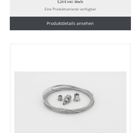
5,24
€
inkl. MwSt
Eine Produktvariante verfügbar
Produktdetails ansehen