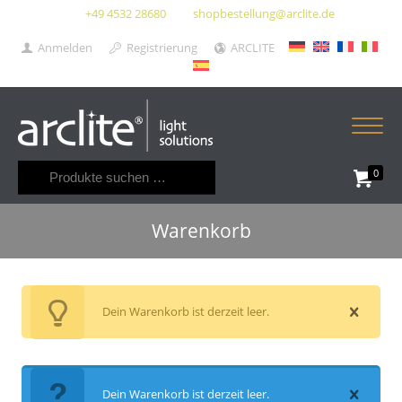
+49 4532 28680
shopbestellung@arclite.de
Anmelden
Registrierung
ARCLITE
Suchen
0
nach:
Warenkorb
Dein Warenkorb ist derzeit leer.
Dein Warenkorb ist derzeit leer.