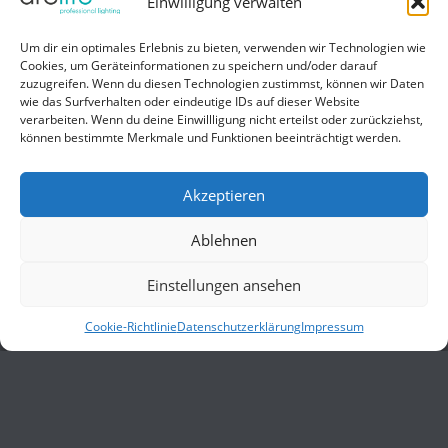
Einwilligung verwalten
Hilfe
Um dir ein optimales Erlebnis zu bieten, verwenden wir Technologien wie
Cookies, um Geräteinformationen zu speichern und/oder darauf
Liefer- und Zahlungsbedingungen
zuzugreifen. Wenn du diesen Technologien zustimmst, können wir Daten
wie das Surfverhalten oder eindeutige IDs auf dieser Website
Kontakt
verarbeiten. Wenn du deine Einwillligung nicht erteilst oder zurückziehst,
können bestimmte Merkmale und Funktionen beeinträchtigt werden.
Allgemein
Impressum
Akzeptieren
Datenschutzerklärung
Ablehnen
AGB
Einstellungen ansehen
Cookie-Richtlinie
Datenschutzerklärung
Impressum
© 2026 ARCLITE. Alle Rechte vorbehalten.