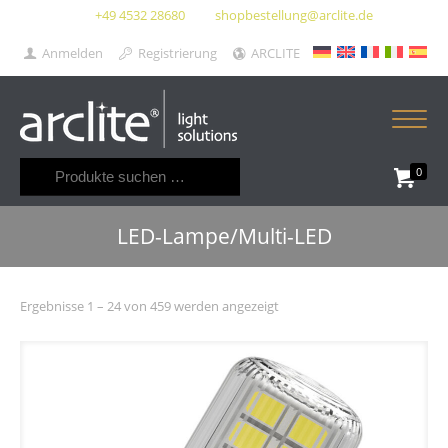
+49 4532 28680
shopbestellung@arclite.de
Anmelden
Registrierung
ARCLITE
Suchen
0
nach:
LED-Lampe/Multi-LED
Ergebnisse 1 – 24 von 459 werden angezeigt