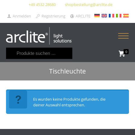
+49 4532 28680
shopbestellung@arclite.de
Anmelden
Registrierung
ARCLITE
Suchen
0
nach:
Tischleuchte
Es wurden keine Produkte gefunden, die
deiner Auswahl entsprechen.