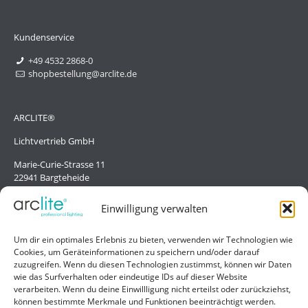
Kundenservice
+49 4532 2868-0
shopbestellung@arclite.de
ARCLITE®
Lichtvertrieb GmbH
Marie-Curie-Strasse 11
22941 Bargteheide
Deutschland/Germany
Einwilligung verwalten
Hilfe
Um dir ein optimales Erlebnis zu bieten, verwenden wir Technologien wie
Cookies, um Geräteinformationen zu speichern und/oder darauf
Liefer- und Zahlungsbedingungen
zuzugreifen. Wenn du diesen Technologien zustimmst, können wir Daten
wie das Surfverhalten oder eindeutige IDs auf dieser Website
Kontakt
verarbeiten. Wenn du deine Einwillligung nicht erteilst oder zurückziehst,
können bestimmte Merkmale und Funktionen beeinträchtigt werden.