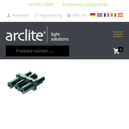
+49 4532 28680
shopbestellung@arclite.de
Anmelden
Registrierung
ARCLITE
Suchen
0
nach: