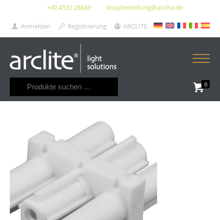
+49 4532 28680
shopbestellung@arclite.de
Anmelden
Registrierung
ARCLITE
Suchen
0
nach: