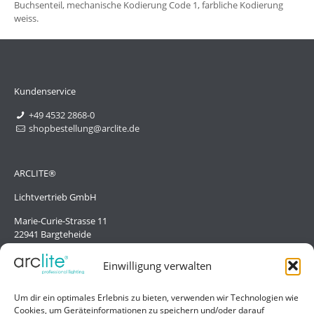
Buchsenteil, mechanische Kodierung Code 1, farbliche Kodierung
weiss.
Kundenservice
+49 4532 2868-0
shopbestellung@arclite.de
ARCLITE®
Lichtvertrieb GmbH
Marie-Curie-Strasse 11
22941 Bargteheide
Deutschland/Germany
Einwilligung verwalten
Hilfe
Um dir ein optimales Erlebnis zu bieten, verwenden wir Technologien wie
Cookies, um Geräteinformationen zu speichern und/oder darauf