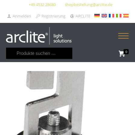
+49 4532 28680
shopbestellung@arclite.de
Anmelden
Registrierung
ARCLITE
Suchen
0
nach: