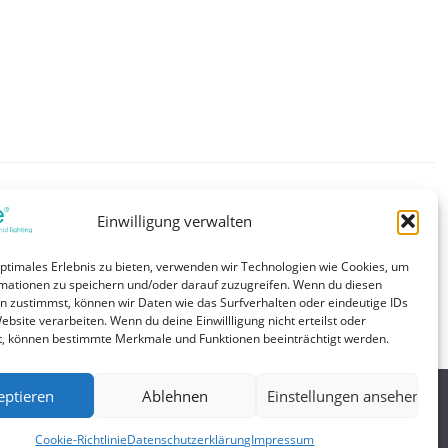
 und Akku, Beinhaltet click-in Multi-Linsen-Optik für Anti-
Einwilligung verwalten
mergency, Ausgangsleistung 1,5 W, Sehr geringe stand-by
uss des Lithium-Eisenphosphat-Akkus mit Stecksystem,
optimales Erlebnis zu bieten, verwenden wir Technologien wie Cookies, um
eg), 5 Jahre Garantie Elektronik (LED-Treiber)
mationen zu speichern und/oder darauf zuzugreifen. Wenn du diesen
LiFePO4-Akkus (Bedingungen siehe
n zustimmst, können wir Daten wie das Surfverhalten oder eindeutige IDs
ebsite verarbeiten. Wenn du deine Einwillligung nicht erteilst oder
t, können bestimmte Merkmale und Funktionen beeinträchtigt werden.
eptieren
Ablehnen
Einstellungen ansehen
Allgemein
Cookie-Richtlinie
Datenschutzerklärung
Impressum