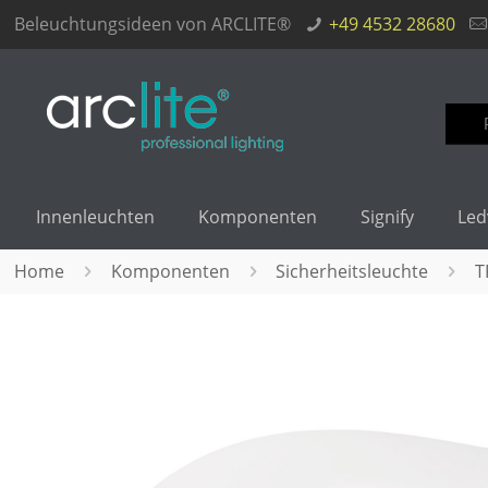
Beleuchtungsideen von ARCLITE®
+49 4532 28680
Such
nach
Innenleuchten
Komponenten
Signify
Led
Home
Komponenten
Sicherheitsleuchte
T