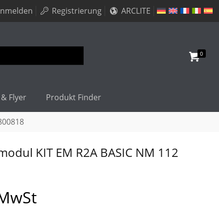
nmelden
Registrierung
ARCLITE
0
 & Flyer
Produkt Finder
800818
tmodul KIT EM R2A BASIC NM 112
 MwSt