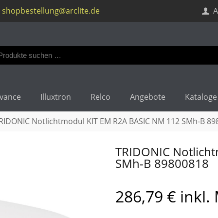
shopbestellung@arclite.de
A
en
:
vance
Illuxtron
Relco
Angebote
Kataloge
RIDONIC Notlichtmodul KIT EM R2A BASIC NM 112 SMh-B 89
TRIDONIC Notlich
SMh-B 89800818
286,79
€
inkl.