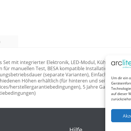
n
Set mit integrierter Elektronik, LED-Modul, Kühlfläche, Optik
n für manuellen Test, BESA kompatible Installation, EM = E
ssungsbetriebsdauer (separate Varianten), Einfacher Anschl
Um dir ein 
edenen Höhen erhältlich (für hinteren und seitlichen Einsti
Geräteinfor
ices/herstellergarantiebedingungen), 5 Jahre Garantie für 
Technologie
ntiebedingungen)
auf dieser W
zurückziehs
Akz
Hilfe