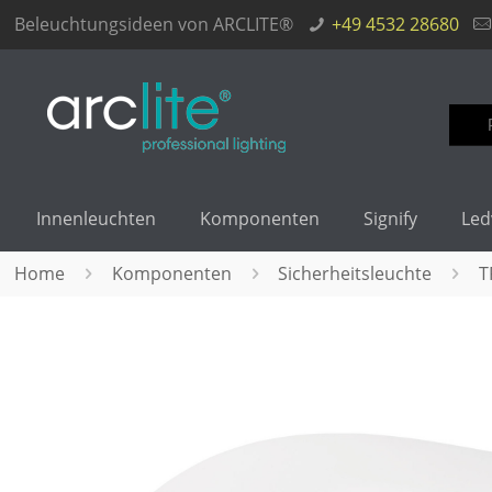
Beleuchtungsideen von ARCLITE®
+49 4532 28680
Such
nach
Innenleuchten
Komponenten
Signify
Led
Home
Komponenten
Sicherheitsleuchte
T