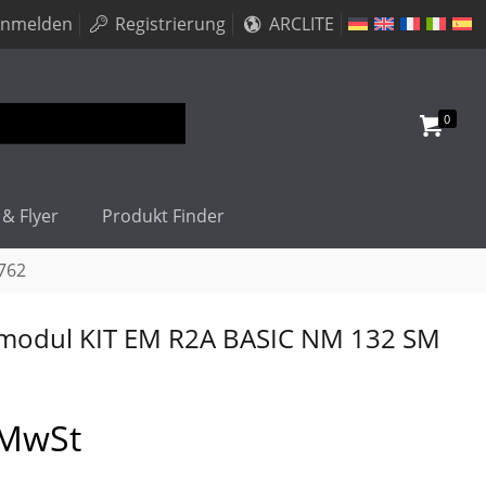
nmelden
Registrierung
ARCLITE
0
 & Flyer
Produkt Finder
762
tmodul KIT EM R2A BASIC NM 132 SM
 MwSt