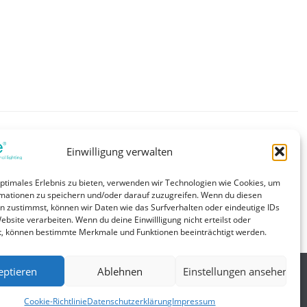
 und Akku, Beinhaltet click-in Multi-Linsen-Optik für Anti-
Einwilligung verwalten
mergency, Ausgangsleistung 1,5 W, Sehr geringe stand-by
uss des Lithium-Eisenphosphat-Akkus mit Stecksystem,
optimales Erlebnis zu bieten, verwenden wir Technologien wie Cookies, um
eg), 5 Jahre Garantie Elektronik (LED-Treiber)
mationen zu speichern und/oder darauf zuzugreifen. Wenn du diesen
LiFePO4-Akkus (Bedingungen siehe
n zustimmst, können wir Daten wie das Surfverhalten oder eindeutige IDs
ebsite verarbeiten. Wenn du deine Einwillligung nicht erteilst oder
t, können bestimmte Merkmale und Funktionen beeinträchtigt werden.
eptieren
Ablehnen
Einstellungen ansehen
Allgemein
Cookie-Richtlinie
Datenschutzerklärung
Impressum