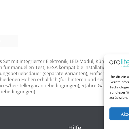
n
Set mit integrierter Elektronik, LED-Modul, Kühlfläche, Optik
n für manuellen Test, BESA kompatible Installation, EM = E
ssungsbetriebsdauer (separate Varianten), Einfacher Anschl
Um dir ein 
edenen Höhen erhältlich (für hinteren und seitlichen Einsti
Geräteinfor
ices/herstellergarantiebedingungen), 5 Jahre Garantie für 
Technologie
ntiebedingungen)
auf dieser W
zurückziehs
Akz
Hilfe