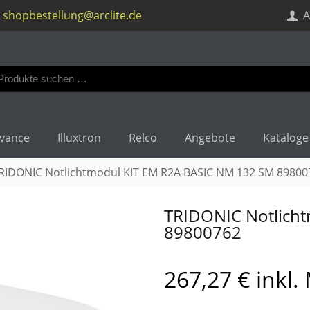
shopbestellung@arclite.de
A
en
:
vance
Illuxtron
Relco
Angebote
Kataloge
RIDONIC Notlichtmodul KIT EM R2A BASIC NM 132 SM 89800
TRIDONIC Notlich
89800762
267,27
€
inkl.