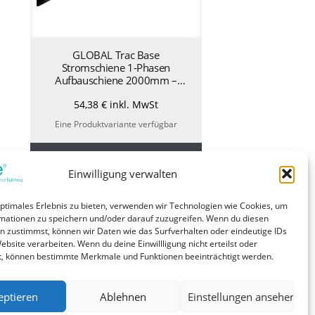
GLOBAL Trac Base
Stromschiene 1-Phasen
Aufbauschiene 2000mm –
schwarz GB2200-2
54,38
€
inkl. MwSt
Eine Produktvariante verfügbar
Produktdetails ansehen
Einwilligung verwalten
optimales Erlebnis zu bieten, verwenden wir Technologien wie Cookies, um
mationen zu speichern und/oder darauf zuzugreifen. Wenn du diesen
n zustimmst, können wir Daten wie das Surfverhalten oder eindeutige IDs
ebsite verarbeiten. Wenn du deine Einwillligung nicht erteilst oder
t, können bestimmte Merkmale und Funktionen beeinträchtigt werden.
eptieren
Ablehnen
Einstellungen ansehen