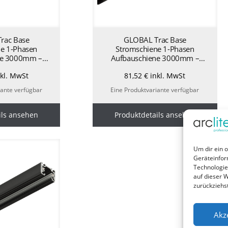
rac Base
GLOBAL Trac Base
e 1-Phasen
Stromschiene 1-Phasen
ne 3000mm –
Aufbauschiene 3000mm –
GB2300-2
schwarz GB2300-2
kl. MwSt
81,52
€
inkl. MwSt
iante verfügbar
Eine Produktvariante verfügbar
ils ansehen
Produktdetails ansehen
Um dir ein 
Geräteinfor
Technologie
auf dieser W
zurückziehs
Akz