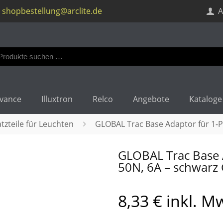
shopbestellung@arclite.de
A
en
:
vance
Illuxtron
Relco
Angebote
Kataloge
tzteile für Leuchten
GLOBAL Trac Base Adaptor für 1-
GLOBAL Trac Base 
50N, 6A – schwarz
8,33
€
inkl. M