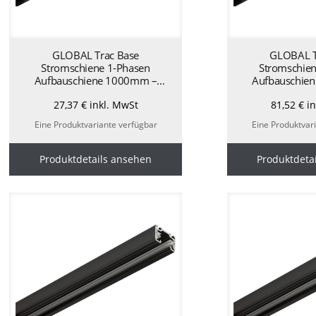
GLOBAL Trac Base
GLOBAL T
Stromschiene 1-Phasen
Stromschien
Aufbauschiene 1000mm –
Aufbauschie
schwarz GB2100-2
schwarz 
27,37
€
inkl. MwSt
81,52
€
in
Eine Produktvariante verfügbar
Eine Produktvar
Produktdetails ansehen
Produktdeta