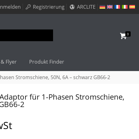
nmelden
Registrierung
ARCLITE
0
 & Flyer
Produkt Finder
Phasen Stromschiene, 50N, 6A – schwarz GB66-2
Adaptor für 1-Phasen Stromschiene,
 GB66-2
wSt