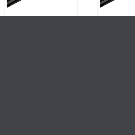
GLOBAL Trac Base
GLOBAL T
Stromschiene 1-Phasen
Stromschien
Aufbauschiene 1000mm –
Aufbauschie
schwarz GB2100-2
schwarz 
27,37
€
inkl. MwSt
54,38
€
in
Eine Produktvariante verfügbar
Eine Produktvar
Produktdetails ansehen
Produktdeta
Kundenservice
ARCLITE®
+49 4532 2868-0
Lichtvertrieb