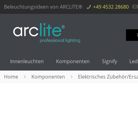
Beleuchtungsideen von ARCLITE®
+49 4532 28680
Such
nach
Innenleuchten
Komponenten
Signify
Led
Home
Komponenten
Elektrisches Zubehör/Ersa