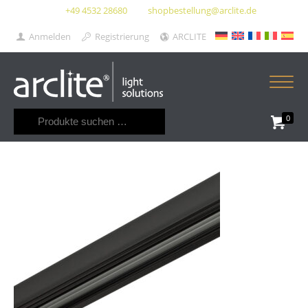
+49 4532 28680
shopbestellung@arclite.de
Anmelden
Registrierung
ARCLITE
Suchen
0
nach: