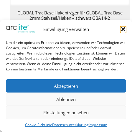
GLOBAL Trac Base Hakenträger für GLOBAL Trac Base
2mm Stahlseil/Haken – schwarz GBA14-2
1,31
€
inkl. MwSt
Einwilligung verwalten
Eine Produktvariante verfügbar
Um dir ein optimales Erlebnis zu bieten, verwenden wir Technologien wie
Cookies, um Geräteinformationen zu speichern und/oder darauf
Produktdetails ansehen
zuzugreifen. Wenn du diesen Technologien zustimmst, können wir Daten
wie das Surfverhalten oder eindeutige IDs auf dieser Website
verarbeiten. Wenn du deine Einwillligung nicht erteilst oder zurückziehst,
können bestimmte Merkmale und Funktionen beeinträchtigt werden.
Akzeptieren
Ablehnen
Einstellungen ansehen
Cookie-Richtlinie
Datenschutzerklärung
Impressum