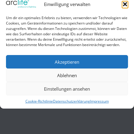
Einwilligung verwalten
Hilfe
Um dir ein optimales Erlebnis zu bieten, verwenden wir Technologien wie
Cookies, um Geräteinformationen zu speichern und/oder darauf
Liefer- und Zahlungsbedingungen
zuzugreifen. Wenn du diesen Technologien zustimmst, können wir Daten
wie das Surfverhalten oder eindeutige IDs auf dieser Website
Kontakt
verarbeiten. Wenn du deine Einwillligung nicht erteilst oder zurückziehst,
können bestimmte Merkmale und Funktionen beeinträchtigt werden.
Allgemein
Impressum
Akzeptieren
Datenschutzerklärung
Ablehnen
AGB
Einstellungen ansehen
Cookie-Richtlinie
Datenschutzerklärung
Impressum
© 2026 ARCLITE. Alle Rechte vorbehalten.