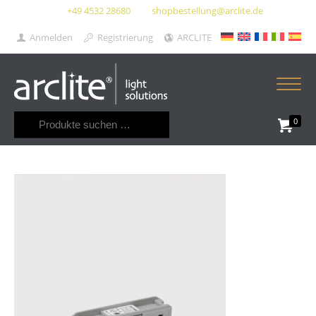
+49 4532 28680
shopbestellung@arclite.de
Anmelden
Registrierung
ARCLITE
Suchen
0
nach: