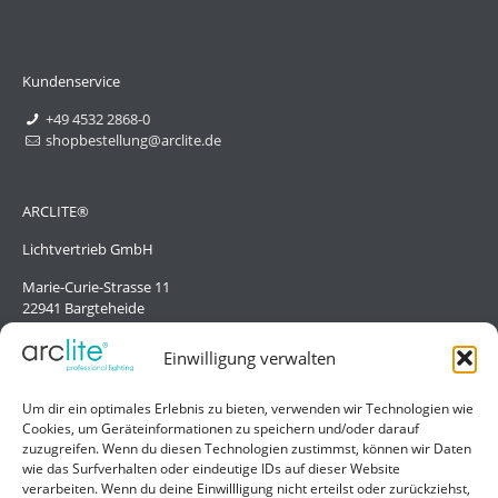
Kundenservice
+49 4532 2868-0
shopbestellung@arclite.de
ARCLITE®
Lichtvertrieb GmbH
Marie-Curie-Strasse 11
22941 Bargteheide
Deutschland/Germany
Einwilligung verwalten
Hilfe
Um dir ein optimales Erlebnis zu bieten, verwenden wir Technologien wie
Cookies, um Geräteinformationen zu speichern und/oder darauf
Liefer- und Zahlungsbedingungen
zuzugreifen. Wenn du diesen Technologien zustimmst, können wir Daten
wie das Surfverhalten oder eindeutige IDs auf dieser Website
Kontakt
verarbeiten. Wenn du deine Einwillligung nicht erteilst oder zurückziehst,