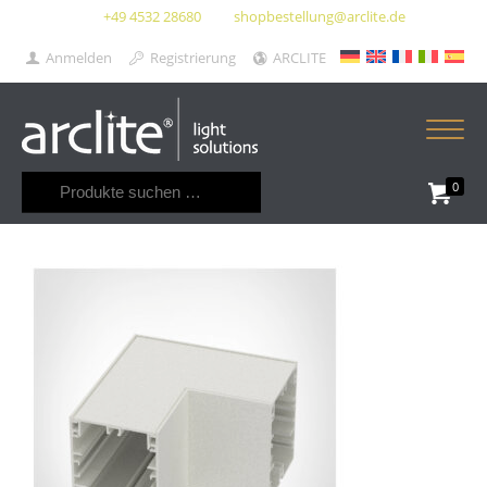
+49 4532 28680
shopbestellung@arclite.de
Anmelden
Registrierung
ARCLITE
Suchen
0
nach: