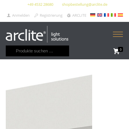
+49 4532 28680
shopbestellung@arclite.de
Anmelden
Registrierung
ARCLITE
Suchen
0
nach: