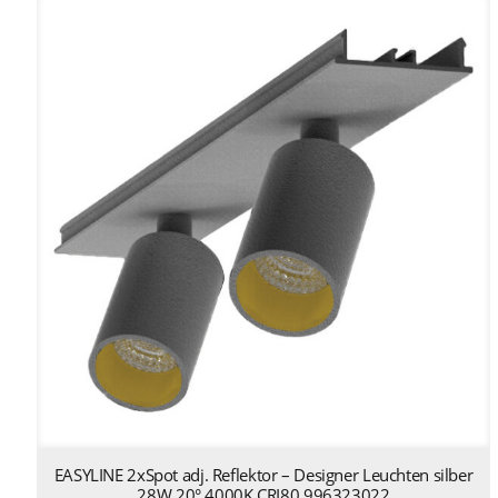
EASYLINE 2xSpot adj. Reflektor – Designer Leuchten silber
28W 20° 4000K CRI80 996323022