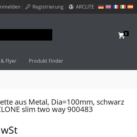
nmelden
Registrierung
ARCLITE
0
 & Flyer
Produkt Finder
sette aus Metal, Dia=100mm, schwarz
LONE slim two way 900483
MwSt