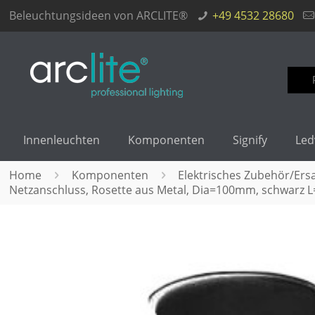
Beleuchtungsideen von ARCLITE®
+49 4532 28680
Such
nach
Innenleuchten
Komponenten
Signify
Led
Home
Komponenten
Elektrisches Zubehör/Ersa
Netzanschluss, Rosette aus Metal, Dia=100mm, schwarz