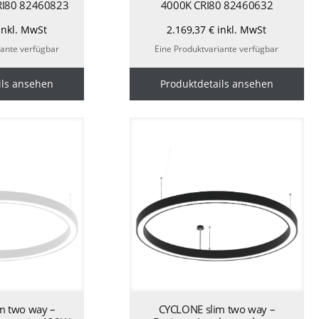
I80 82460823
4000K CRI80 82460632
inkl. MwSt
2.169,37
€
inkl. MwSt
iante verfügbar
Eine Produktvariante verfügbar
ils ansehen
Produktdetails ansehen
m two way –
CYCLONE slim two way –