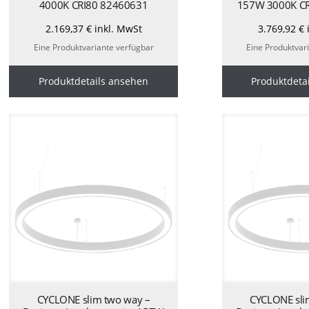
4000K CRI80 82460631
157W 3000K CR
2.169,37
€
inkl. MwSt
3.769,92
€
Eine Produktvariante verfügbar
Eine Produktvar
Produktdetails ansehen
Produktdeta
CYCLONE slim two way –
CYCLONE sli