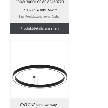
130W 3000K CRI80 82460723
2.897,65
€
inkl. MwSt
Eine Produktvariante verfügbar
Produktdetails ansehen
CYCLONE slim two way –