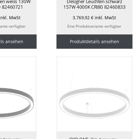
ten weiss 130W
Designer Leuchten schwarz
0 82460721
157W 4000K CRI80 82460833
inkl. MwSt
3.769,92
€
inkl. MwSt
iante verfügbar
Eine Produktvariante verfügbar
ils ansehen
Produktdetails ansehen