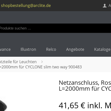
shopbestellung@arclite.de
A
en
:
vance
Illuxtron
Relco
Angebote
Kataloge
tzteile für Leuchten
 L=2000mm für CYCLONE slim two way 900483
Netzanschluss, Ro
L=2000mm für CYC
41,65
€
inkl. 