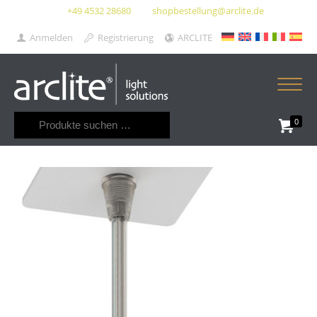
+49 4532 28680
shopbestellung@arclite.de
Anmelden
Registrierung
ARCLITE
Suchen
0
nach: