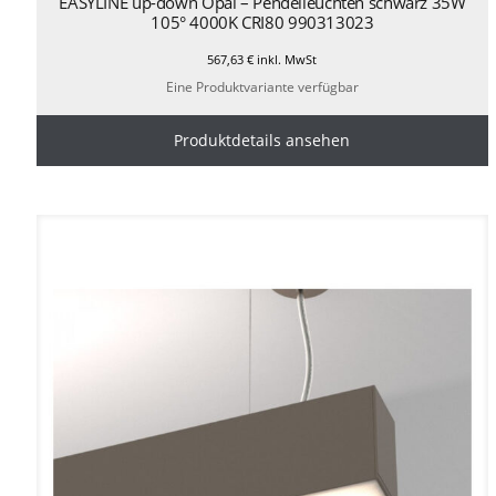
EASYLINE up-down Opal – Pendelleuchten schwarz 35W
105° 4000K CRI80 990313023
567,63
€
inkl. MwSt
Eine Produktvariante verfügbar
Produktdetails ansehen