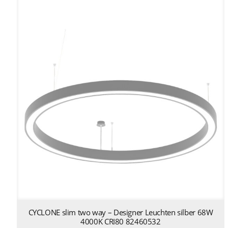
CYCLONE slim two way – Designer Leuchten silber 68W
4000K CRI80 82460532