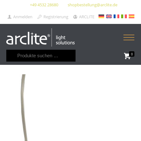
+49 4532 28680
shopbestellung@arclite.de
Anmelden
Registrierung
ARCLITE
Suchen
0
nach: