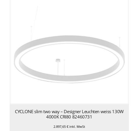
CYCLONE slim two way – Designer Leuchten weiss 130W
4000K CRI80 82460731
2.897,65
€
inkl. MwSt