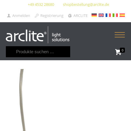
+49 4532 28680
shopbestellung@arclite.de
Anmelden
Registrierung
ARCLITE
Suchen
0
nach: