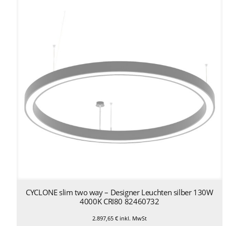
CYCLONE slim two way – Designer Leuchten silber 130W
4000K CRI80 82460732
2.897,65
€
inkl. MwSt