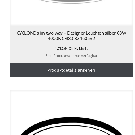
CYCLONE slim two way – Designer Leuchten silber 68W
4000K CRI80 82460532
1.732,64
€
inkl. MwSt
Eine Produktvariante verfügbar
Produktdetails ansehen