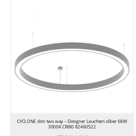
CYCLONE slim two way – Designer Leuchten silber 68W
3000K CRI80 82460522