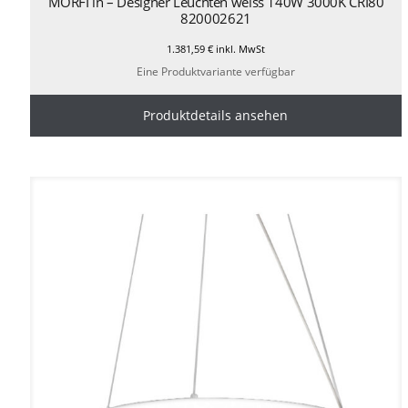
MORFI in – Designer Leuchten weiss 140W 3000K CRI80
820002621
1.381,59
€
inkl. MwSt
Eine Produktvariante verfügbar
Produktdetails ansehen