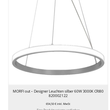
MORFI out – Designer Leuchten silber 60W 3000K CRI80
820002122
654,50
€
inkl. MwSt
Eine Produktvariante verfügbar