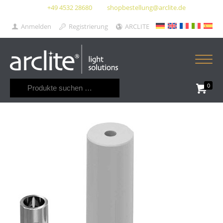
+49 4532 28680
shopbestellung@arclite.de
Anmelden
Registrierung
ARCLITE
Suchen
0
nach: