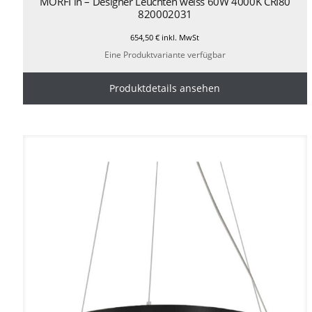
MORFI in – Designer Leuchten weiss 60W 4000K CRI80
820002031
654,50
€
inkl. MwSt
Eine Produktvariante verfügbar
Produktdetails ansehen