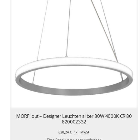
MORFI out – Designer Leuchten silber 80W 4000K CRI80
820002332
828,24
€
inkl. MwSt
Eine Produktvariante verfügbar