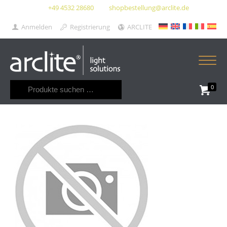
+49 4532 28680
shopbestellung@arclite.de
Anmelden
Registrierung
ARCLITE
Suchen
0
nach: