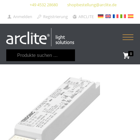
+49 4532 28680
shopbestellung@arclite.de
Anmelden
Registrierung
ARCLITE
Suchen
0
nach: