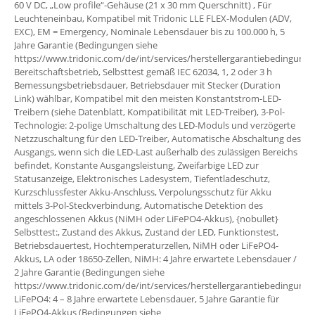
60 V DC, „Low profile“-Gehäuse (21 x 30 mm Querschnitt) , Für
Leuchteneinbau, Kompatibel mit Tridonic LLE FLEX-Modulen (ADV,
EXC), EM = Emergency, Nominale Lebensdauer bis zu 100.000 h, 5
Jahre Garantie (Bedingungen siehe
https://www.tridonic.com/de/int/services/herstellergarantiebedingunge
Bereitschaftsbetrieb, Selbsttest gemäß IEC 62034, 1, 2 oder 3 h
Bemessungsbetriebsdauer, Betriebsdauer mit Stecker (Duration
Link) wählbar, Kompatibel mit den meisten Konstantstrom-LED-
Treibern (siehe Datenblatt, Kompatibilität mit LED-Treiber), 3-Pol-
Technologie: 2-polige Umschaltung des LED-Moduls und verzögerte
Netzzuschaltung für den LED-Treiber, Automatische Abschaltung des
Ausgangs, wenn sich die LED-Last außerhalb des zulässigen Bereichs
befindet, Konstante Ausgangsleistung, Zweifarbige LED zur
Statusanzeige, Elektronisches Ladesystem, Tiefentladeschutz,
Kurzschlussfester Akku-Anschluss, Verpolungsschutz für Akku
mittels 3-Pol-Steckverbindung, Automatische Detektion des
angeschlossenen Akkus (NiMH oder LiFePO4-Akkus), {nobullet}
Selbsttest:, Zustand des Akkus, Zustand der LED, Funktionstest,
Betriebsdauertest, Hochtemperaturzellen, NiMH oder LiFePO4-
Akkus, LA oder 18650-Zellen, NiMH: 4 Jahre erwartete Lebensdauer /
2 Jahre Garantie (Bedingungen siehe
https://www.tridonic.com/de/int/services/herstellergarantiebedingunge
LiFePO4: 4 – 8 Jahre erwartete Lebensdauer, 5 Jahre Garantie für
LiFePO4-Akkus (Bedingungen siehe