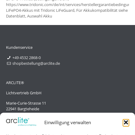
https://www.tridonic.com/de/int/services/herstellergarantiebedingunge
LiFePO4-Akkus mit Tridonic LiFeGuard, Für Akkukompatibilität siehe
Datenblatt, Auswahl Akku
Kundenservice
+49 4532 2868-0
shopbestellung@arclite.de
ARCLITE®
Lichtvertrieb GmbH
Marie-Curie-Strasse 11
22941 Bargteheide
Deutschland/Germany
Einwilligung verwalten
Hilfe