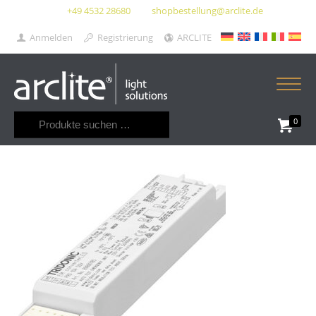
+49 4532 28680
shopbestellung@arclite.de
Anmelden
Registrierung
ARCLITE
Suchen
0
nach: