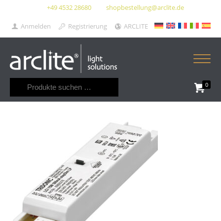
+49 4532 28680
shopbestellung@arclite.de
Anmelden
Registrierung
ARCLITE
Suchen
0
nach: