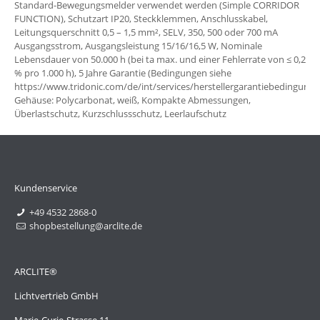
Standard-Bewegungsmelder verwendet werden (Simple CORRIDOR
FUNCTION), Schutzart IP20, Steckklemmen, Anschlusskabel,
Leitungsquerschnitt 0,5 – 1,5 mm², SELV, 350, 500 oder 700 mA
Ausgangsstrom, Ausgangsleistung 15/16/16,5 W, Nominale
Lebensdauer von 50.000 h (bei ta max. und einer Fehlerrate von ≤ 0,2
% pro 1.000 h), 5 Jahre Garantie (Bedingungen siehe
https://www.tridonic.com/de/int/services/herstellergarantiebedingunge
Gehäuse: Polycarbonat, weiß, Kompakte Abmessungen,
Überlastschutz, Kurzschlussschutz, Leerlaufschutz
Kundenservice
+49 4532 2868-0
shopbestellung@arclite.de
ARCLITE®
Lichtvertrieb GmbH
Marie-Curie-Strasse 11