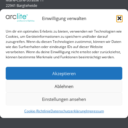
22941 Bargteheide
Deutschland/Germany
Einwilligung verwalten
Hilfe
Um dir ein optimales Erlebnis zu bieten, verwenden wir Technologien wie
Cookies, um Geräteinformationen zu speichern und/oder darauf
Liefer- und Zahlungsbedingungen
zuzugreifen. Wenn du diesen Technologien zustimmst, können wir Daten
wie das Surfverhalten oder eindeutige IDs auf dieser Website
Kontakt
verarbeiten. Wenn du deine Einwillligung nicht erteilst oder zurückziehst,
können bestimmte Merkmale und Funktionen beeinträchtigt werden.
Allgemein
Impressum
Akzeptieren
Datenschutzerklärung
Ablehnen
AGB
Einstellungen ansehen
Cookie-Richtlinie
Datenschutzerklärung
Impressum