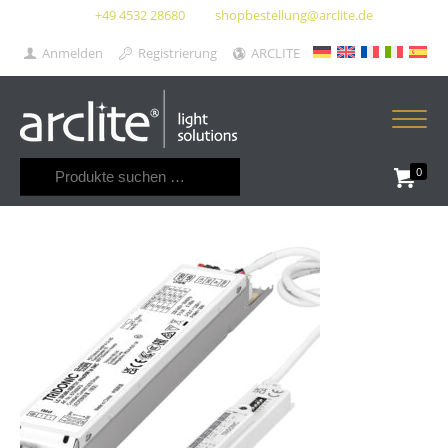
+49 4532 28680
shopbestellung@arclite.de
Anmelden
Registrierung
ARCLITE
Suchen
0
nach: