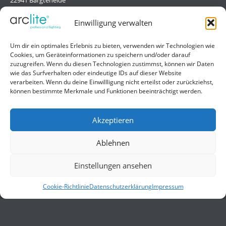
Deutschland/Germany
Einwilligung verwalten
Hilfe
Um dir ein optimales Erlebnis zu bieten, verwenden wir Technologien wie
Cookies, um Geräteinformationen zu speichern und/oder darauf
Liefer- und Zahlungsbedingungen
zuzugreifen. Wenn du diesen Technologien zustimmst, können wir Daten
wie das Surfverhalten oder eindeutige IDs auf dieser Website
Kontakt
verarbeiten. Wenn du deine Einwillligung nicht erteilst oder zurückziehst,
können bestimmte Merkmale und Funktionen beeinträchtigt werden.
Allgemein
Impressum
Akzeptieren
Datenschutzerklärung
Ablehnen
AGB
Einstellungen ansehen
Cookie-Richtlinie
Datenschutzerklärung
Impressum
© 2026 ARCLITE. Alle Rechte vorbehalten.