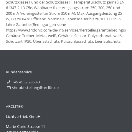
Schutzklasse I und der Schutzklasse II, Temperaturschutz gemäß EN
61347-2-13 C5e, Wählbarer fixer Ausgangsstrom 350, 300, 250 und
200 mA (voreingestellter Strom 350 mA), Max. Ausgangsleistung 25
W, Bis zu 84 % Effizienz, Nominale Lebensdauer bis zu 100.000 h, 5
Jahre Garantie (Bedingungen siehe
https://www.tridonic.com/de/int/services/herstellergarantiebedingunge
Gehäuse Treiber: Metal, weiß, Gehäuse Sensor: Polycarbonat, weiß,
Schutzart IP20, Überlastschutz, Kurzschlussschutz, Leerlaufschutz
Kundenservice
+49 4532 2868-0
shopbestellung@arclite.de
ARCLITE®
Lichtvertrieb GmbH
Marie-Curie-Strasse 11
22941 Bargteheide