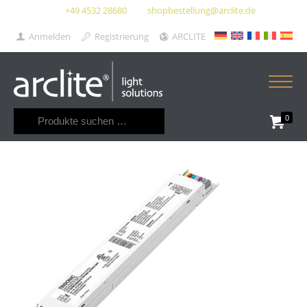
+49 4532 28680
shopbestellung@arclite.de
Anmelden
Registrierung
ARCLITE
Suchen
0
nach: