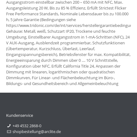
Ausgangsstrom einstellbar zwischen 200 – 650 mA mit NFC, Max.
Ausgangsleistung 20 W, Bis zu 85 % Effizienz, Erfüllt Strictest Flicker
Free Performance Standards, Nominale Lebensdauer bis zu 100.000
h, 5 Jahre Garantie (Bedingungen siehe
https://www.tridonic.com/de/int/services/herstellergarantiebedingunge
Gehäuse: Metall, weiß, Schutzart IP20, Trockene und feuchte
Umgebung, Einstellbarer Ausgangsstrom in 1-mA-Schritten (NFC), 24
V AUX-Ausgang, Ausblendzeit programmierbar, Schutzfunktionen
(Übertemperatur, Kurzschluss, Überlast, Leerlauf,
Eingangsspannungsbereich), Betriebsfenster für max. Kompatibilität,
Energieeinsparung durch Dimmen über 0 .... 10 V Schnittstelle,
Konfiguration über NFC, Erfüllt California Title 24, Anpassen der
Dimmung mit linearen, logarithmischen oder quadratischen
Dimmkurven, Für Linear- und Flächenbeleuchtung im Büro-,
Bildungs- und Gesundheitsbereich und Allgemeinbeleuchtung
Kundenservice
+49 4532 2868-0
shopbestellung@arclite.de