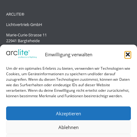
ARCLITE®
Lichtvertrieb GmbH
Marie-Curie-Strasse 11
22941 Bargteheide
Deutschland/Germany
Einwilligung verwalten
Hilfe
Um dir ein optimales Erlebnis zu bieten, verwenden wir Technologien wie
Cookies, um Geräteinformationen zu speichern und/oder darauf
Liefer- und Zahlungsbedingungen
zuzugreifen. Wenn du diesen Technologien zustimmst, können wir Daten
wie das Surfverhalten oder eindeutige IDs auf dieser Website
Kontakt
verarbeiten. Wenn du deine Einwillligung nicht erteilst oder zurückziehst,
können bestimmte Merkmale und Funktionen beeinträchtigt werden.
Allgemein
Impressum
Akzeptieren
Datenschutzerklärung
Ablehnen
AGB