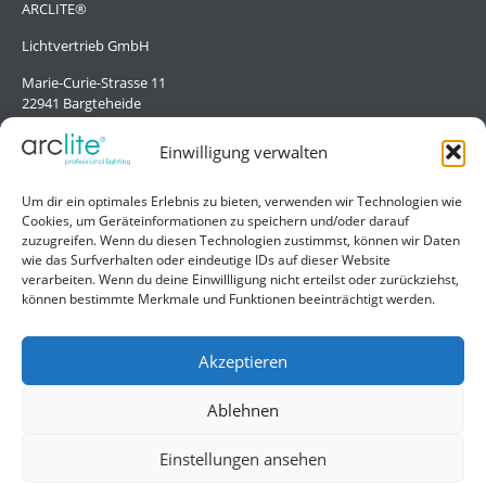
ARCLITE®
Lichtvertrieb GmbH
Marie-Curie-Strasse 11
22941 Bargteheide
Deutschland/Germany
Einwilligung verwalten
Hilfe
Um dir ein optimales Erlebnis zu bieten, verwenden wir Technologien wie
Cookies, um Geräteinformationen zu speichern und/oder darauf
Liefer- und Zahlungsbedingungen
zuzugreifen. Wenn du diesen Technologien zustimmst, können wir Daten
wie das Surfverhalten oder eindeutige IDs auf dieser Website
Kontakt
verarbeiten. Wenn du deine Einwillligung nicht erteilst oder zurückziehst,
können bestimmte Merkmale und Funktionen beeinträchtigt werden.
Allgemein
Impressum
Akzeptieren
Datenschutzerklärung
Ablehnen
AGB
Einstellungen ansehen