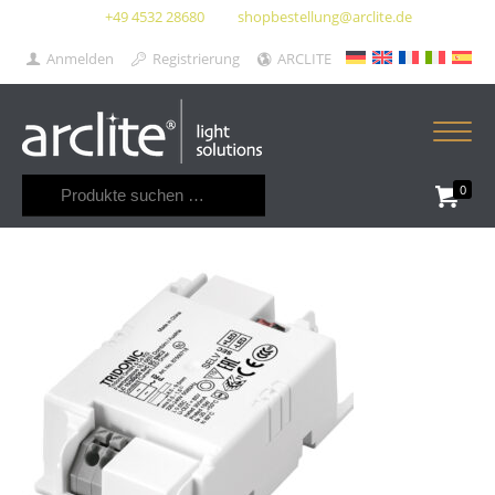
+49 4532 28680
shopbestellung@arclite.de
Anmelden
Registrierung
ARCLITE
Suchen
0
nach: