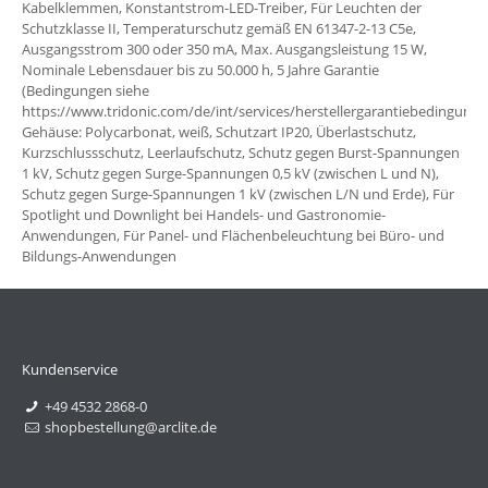
Kabelklemmen, Konstantstrom-LED-Treiber, Für Leuchten der
Schutzklasse II, Temperaturschutz gemäß EN 61347-2-13 C5e,
Ausgangsstrom 300 oder 350 mA, Max. Ausgangsleistung 15 W,
Nominale Lebensdauer bis zu 50.000 h, 5 Jahre Garantie
(Bedingungen siehe
https://www.tridonic.com/de/int/services/herstellergarantiebedingunge
Gehäuse: Polycarbonat, weiß, Schutzart IP20, Überlastschutz,
Kurzschlussschutz, Leerlaufschutz, Schutz gegen Burst-Spannungen
1 kV, Schutz gegen Surge-Spannungen 0,5 kV (zwischen L und N),
Schutz gegen Surge-Spannungen 1 kV (zwischen L/N und Erde), Für
Spotlight und Downlight bei Handels- und Gastronomie-
Anwendungen, Für Panel- und Flächenbeleuchtung bei Büro- und
Bildungs-Anwendungen
Kundenservice
+49 4532 2868-0
shopbestellung@arclite.de