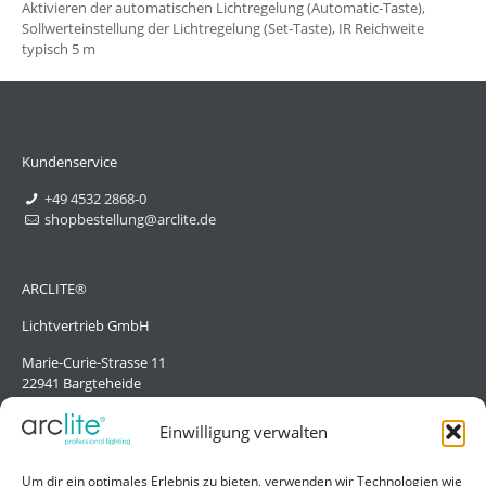
Aktivieren der automatischen Lichtregelung (Automatic-Taste),
Sollwerteinstellung der Lichtregelung (Set-Taste), IR Reichweite
typisch 5 m
Kundenservice
+49 4532 2868-0
shopbestellung@arclite.de
ARCLITE®
Lichtvertrieb GmbH
Marie-Curie-Strasse 11
22941 Bargteheide
Deutschland/Germany
Einwilligung verwalten
Hilfe
Um dir ein optimales Erlebnis zu bieten, verwenden wir Technologien wie