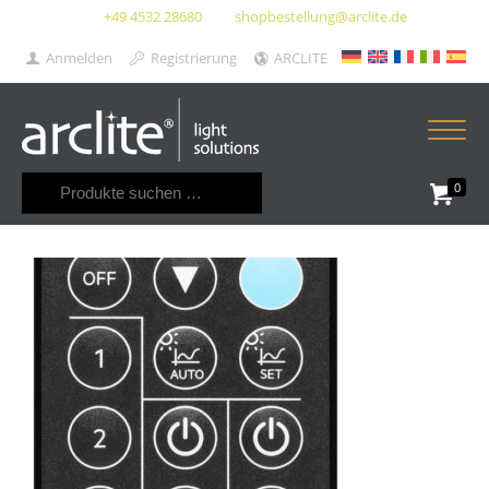
+49 4532 28680
shopbestellung@arclite.de
Anmelden
Registrierung
ARCLITE
Suchen
0
nach: