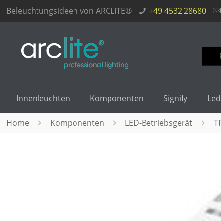
Beleuchtungsideen von ARCLITE®
+49 4532 28680
Such
nach
Innenleuchten
Komponenten
Signify
Led
Home
Komponenten
LED-Betriebsgerät
T