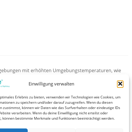
Umgebungen mit erhöhten Umgebungstemperaturen, wie
asse II, Ausgangsstrom einstellbar zwischen 200 – 850
 von -40 ... +80 °C, Nominale Lebensdauer bis zu 100.000
Einwilligung verwalten
ißes „slim“-Metallgehäuse, Schutzart IP20, Nahfeld-
 Light Output Funktion (CLO), Intelligent Temperature
optimales Erlebnis zu bieten, verwenden wir Technologien wie Cookies, um
), Schutzfunktionen (Übertemperatur, Kurzschluss,
mationen zu speichern und/oder darauf zuzugreifen. Wenn du diesen
ble Konfiguration über companionSUITE (NFC, DALI),
n zustimmst, können wir Daten wie das Surfverhalten oder eindeutige IDs
heit durch robustes Design und erweiterte Testvorgänge
ebsite verarbeiten. Wenn du deine Einwillligung nicht erteilst oder
t, können bestimmte Merkmale und Funktionen beeinträchtigt werden.
d Flächenbeleuchtung in Industrieanwendungen