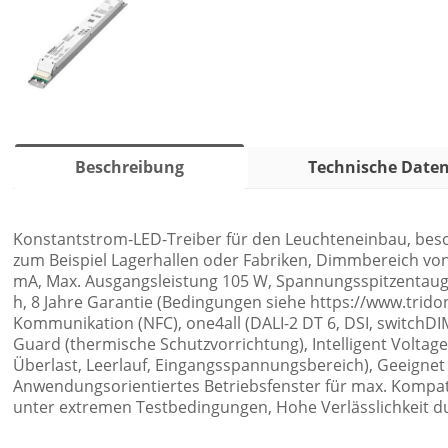
Beschreibung
Technische Date
Konstantstrom-LED-Treiber für den Leuchteneinbau, be
zum Beispiel Lagerhallen oder Fabriken, Dimmbereich von 
mA, Max. Ausgangsleistung 105 W, Spannungsspitzentauglic
h, 8 Jahre Garantie (Bedingungen siehe https://www.trido
Kommunikation (NFC), one4all (DALI-2 DT 6, DSI, switchD
Guard (thermische Schutzvorrichtung), Intelligent Vol
Überlast, Leerlauf, Eingangsspannungsbereich), Geeignet
Anwendungsorientiertes Betriebsfenster für max. Kompati
unter extremen Testbedingungen, Hohe Verlässlichkeit d