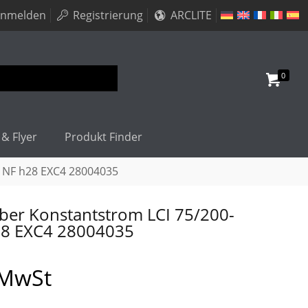
nmelden
Registrierung
ARCLITE
0
 & Flyer
Produkt Finder
a NF h28 EXC4 28004035
ber Konstantstrom LCI 75/200-
28 EXC4 28004035
 MwSt