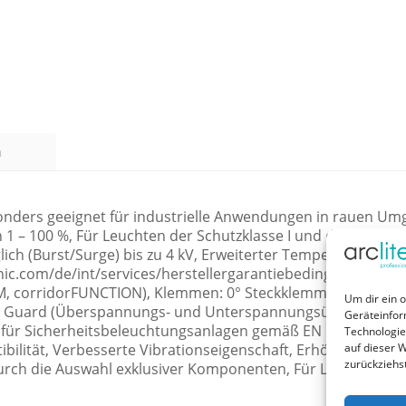
n
sonders geeignet für industrielle Anwendungen in rauen 
1 – 100 %, Für Leuchten der Schutzklasse I und der Schutzkl
h (Burst/Surge) bis zu 4 kV, Erweiterter Temperaturbereich
nic.com/de/int/services/herstellergarantiebedingungen), We
IM, corridorFUNCTION), Klemmen: 0° Steckklemmen, Constant
Um dir ein 
tage Guard (Überspannungs- und Unterspannungsüberwachung
Geräteinfor
 für Sicherheitsbeleuchtungsanlagen gemäß EN 50172, Flexi
Technologie
bilität, Verbesserte Vibrationseigenschaft, Erhöhte Sicher
auf dieser W
zurückziehs
urch die Auswahl exklusiver Komponenten, Für Linear- un