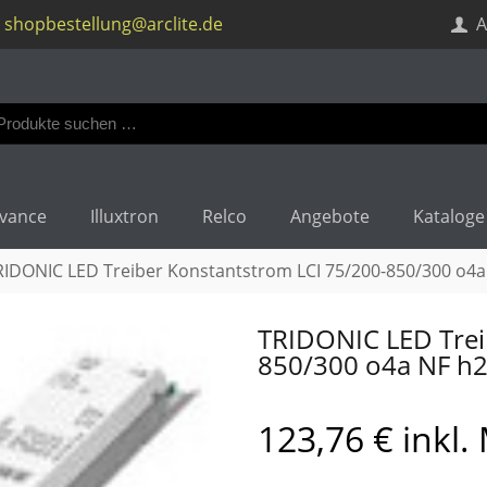
shopbestellung@arclite.de
A
en
:
vance
Illuxtron
Relco
Angebote
Kataloge
RIDONIC LED Treiber Konstantstrom LCI 75/200-850/300 o4
TRIDONIC LED Trei
850/300 o4a NF h
123,76
€
inkl.