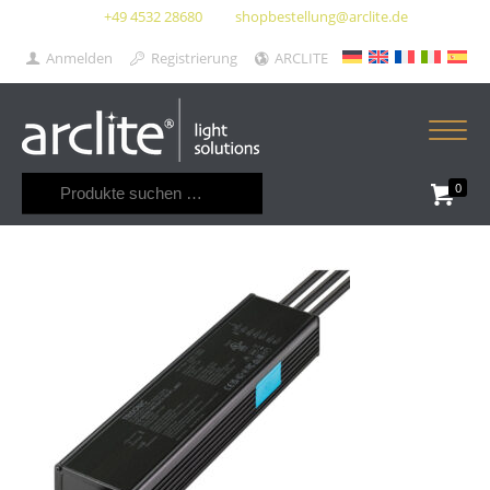
+49 4532 28680
shopbestellung@arclite.de
Anmelden
Registrierung
ARCLITE
Suchen
0
nach: