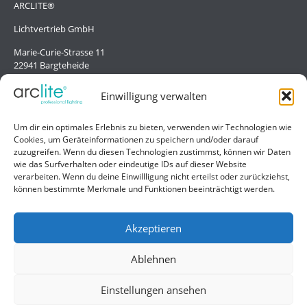
ARCLITE®
Lichtvertrieb GmbH
Marie-Curie-Strasse 11
22941 Bargteheide
Deutschland/Germany
Einwilligung verwalten
Hilfe
Um dir ein optimales Erlebnis zu bieten, verwenden wir Technologien wie
Cookies, um Geräteinformationen zu speichern und/oder darauf
Liefer- und Zahlungsbedingungen
zuzugreifen. Wenn du diesen Technologien zustimmst, können wir Daten
wie das Surfverhalten oder eindeutige IDs auf dieser Website
Kontakt
verarbeiten. Wenn du deine Einwillligung nicht erteilst oder zurückziehst,
können bestimmte Merkmale und Funktionen beeinträchtigt werden.
Allgemein
Impressum
Akzeptieren
Datenschutzerklärung
Ablehnen
AGB
Einstellungen ansehen