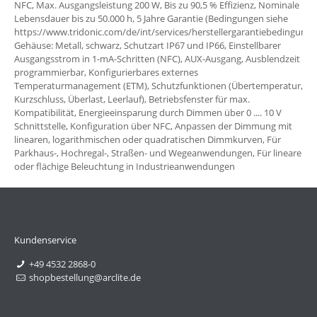
NFC, Max. Ausgangsleistung 200 W, Bis zu 90,5 % Effizienz, Nominale
Lebensdauer bis zu 50.000 h, 5 Jahre Garantie (Bedingungen siehe
https://www.tridonic.com/de/int/services/herstellergarantiebedingunge
Gehäuse: Metall, schwarz, Schutzart IP67 und IP66, Einstellbarer
Ausgangsstrom in 1-mA-Schritten (NFC), AUX-Ausgang, Ausblendzeit
programmierbar, Konfigurierbares externes
Temperaturmanagement (ETM), Schutzfunktionen (Übertemperatur,
Kurzschluss, Überlast, Leerlauf), Betriebsfenster für max.
Kompatibilität, Energieeinsparung durch Dimmen über 0 .... 10 V
Schnittstelle, Konfiguration über NFC, Anpassen der Dimmung mit
linearen, logarithmischen oder quadratischen Dimmkurven, Für
Parkhaus-, Hochregal-, Straßen- und Wegeanwendungen, Für lineare
oder flächige Beleuchtung in Industrieanwendungen
Kundenservice
+49 4532 2868-0
shopbestellung@arclite.de