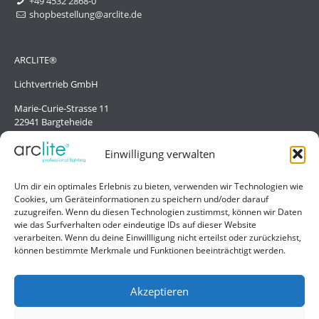
+49 4532 2868-0
shopbestellung@arclite.de
ARCLITE®
Lichtvertrieb GmbH
Marie-Curie-Strasse 11
22941 Bargteheide
Deutschland/Germany
Einwilligung verwalten
Hilfe
Um dir ein optimales Erlebnis zu bieten, verwenden wir Technologien wie
Cookies, um Geräteinformationen zu speichern und/oder darauf
Liefer- und Zahlungsbedingungen
zuzugreifen. Wenn du diesen Technologien zustimmst, können wir Daten
wie das Surfverhalten oder eindeutige IDs auf dieser Website
Kontakt
verarbeiten. Wenn du deine Einwillligung nicht erteilst oder zurückziehst,
können bestimmte Merkmale und Funktionen beeinträchtigt werden.
Allgemein
Impressum
Akzeptieren
Datenschutzerklärung