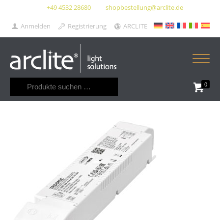
+49 4532 28680
shopbestellung@arclite.de
Anmelden
Registrierung
ARCLITE
Suchen
0
nach: