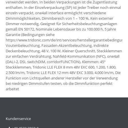
verwendet werden, In beiden Verpackungen ist die Zugentlastung
enthalten. In der Einzelverpackung (SP) ist jeder Treiber noch einmal
einzeln verpackt, one4all Interface ermöglicht verschiedene
Dimmmöglichkeiten, Dimmbereich von 1 – 100 %, Kein externer
Dimmer notwendig, Geeignet für Sicherheitsbeleuchtungsanlagen
gemäß EN 50172, Nominale Lebensdauer bis zu 100.000 h, 5 Jahre
Garantie (Bedingungen siehe
https://www.tridonic.com/de/int/services/herstellergarantiebedingunge
Voutenbeleuchtung, Fassaden-Akzentbeleuchtung, indirekte
Deckenbeleuchtung, 48 V, 100 W, Kleiner Querschnitt, Steckklemmen
zur einfachen Verdrahtung, Nahfeld-Kommunikation (NFC), one4all
(DALI-2, DSI, switchDIM, corridorFUNCTION), Klemmen: 45°
Steckklemmen, Tridonic LLE FLEX 8 mm 48V EXC 600, 1.200, 1.800,
2.500 lm/m, Tridonic LLE FLEX 12 mm 48V EXC 3.000, 4.000 lm/m, Die
Funktion von Lichtquellen anderer Hersteller vor der Verwendung
bei niedrigen Dimmstufen testen, ob die Dimmfunktion perfekt
arbeitet
Kundenservice