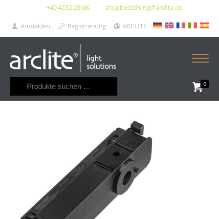
+49 4532 28680
shopbestellung@arclite.de
Anmelden
Registrierung
ARCLITE
Suchen
0
nach: