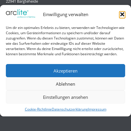
22941 Bargteheide
Deutschland/Germany
Einwilligung verwalten
Hilfe
Um dir ein optimales Erlebnis zu bieten, verwenden wir Technologien wie
Cookies, um Geräteinformationen zu speichern und/oder darauf
Liefer- und Zahlungsbedingungen
zuzugreifen. Wenn du diesen Technologien zustimmst, können wir Daten
wie das Surfverhalten oder eindeutige IDs auf dieser Website
Kontakt
verarbeiten. Wenn du deine Einwillligung nicht erteilst oder zurückziehst,
können bestimmte Merkmale und Funktionen beeinträchtigt werden.
Allgemein
Impressum
Akzeptieren
Datenschutzerklärung
Ablehnen
AGB
Einstellungen ansehen
Cookie-Richtlinie
Datenschutzerklärung
Impressum