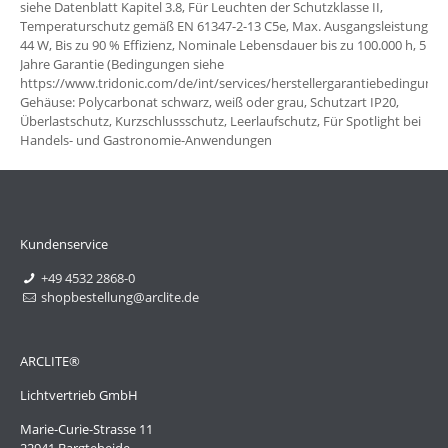
siehe Datenblatt Kapitel 3.8, Für Leuchten der Schutzklasse II,
Temperaturschutz gemäß EN 61347-2-13 C5e, Max. Ausgangsleistung
44 W, Bis zu 90 % Effizienz, Nominale Lebensdauer bis zu 100.000 h, 5
Jahre Garantie (Bedingungen siehe
https://www.tridonic.com/de/int/services/herstellergarantiebedingunge
Gehäuse: Polycarbonat schwarz, weiß oder grau, Schutzart IP20,
Überlastschutz, Kurzschlussschutz, Leerlaufschutz, Für Spotlight bei
Handels- und Gastronomie-Anwendungen
Kundenservice
+49 4532 2868-0
shopbestellung@arclite.de
ARCLITE®
Lichtvertrieb GmbH
Marie-Curie-Strasse 11
22941 Bargteheide