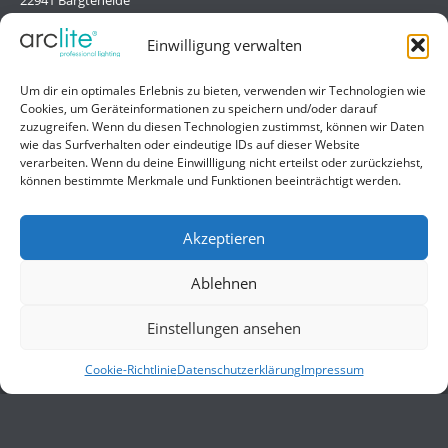
Deutschland/Germany
Einwilligung verwalten
Hilfe
Um dir ein optimales Erlebnis zu bieten, verwenden wir Technologien wie
Cookies, um Geräteinformationen zu speichern und/oder darauf
Liefer- und Zahlungsbedingungen
zuzugreifen. Wenn du diesen Technologien zustimmst, können wir Daten
wie das Surfverhalten oder eindeutige IDs auf dieser Website
Kontakt
verarbeiten. Wenn du deine Einwillligung nicht erteilst oder zurückziehst,
können bestimmte Merkmale und Funktionen beeinträchtigt werden.
Allgemein
Impressum
Akzeptieren
Datenschutzerklärung
Ablehnen
AGB
Einstellungen ansehen
Cookie-Richtlinie
Datenschutzerklärung
Impressum
© 2026 ARCLITE. Alle Rechte vorbehalten.