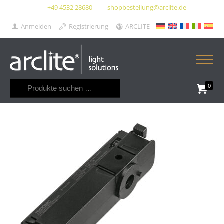
+49 4532 28680
shopbestellung@arclite.de
Anmelden
Registrierung
ARCLITE
Suchen
0
nach: