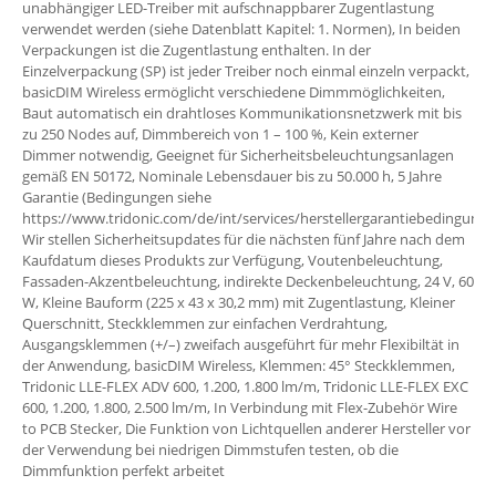
unabhängiger LED-Treiber mit aufschnappbarer Zugentlastung
verwendet werden (siehe Datenblatt Kapitel: 1. Normen), In beiden
Verpackungen ist die Zugentlastung enthalten. In der
Einzelverpackung (SP) ist jeder Treiber noch einmal einzeln verpackt,
basicDIM Wireless ermöglicht verschiedene Dimmmöglichkeiten,
Baut automatisch ein drahtloses Kommunikationsnetzwerk mit bis
zu 250 Nodes auf, Dimmbereich von 1 – 100 %, Kein externer
Dimmer notwendig, Geeignet für Sicherheitsbeleuchtungsanlagen
gemäß EN 50172, Nominale Lebensdauer bis zu 50.000 h, 5 Jahre
Garantie (Bedingungen siehe
https://www.tridonic.com/de/int/services/herstellergarantiebedingunge
Wir stellen Sicherheitsupdates für die nächsten fünf Jahre nach dem
Kaufdatum dieses Produkts zur Verfügung, Voutenbeleuchtung,
Fassaden-Akzentbeleuchtung, indirekte Deckenbeleuchtung, 24 V, 60
W, Kleine Bauform (225 x 43 x 30,2 mm) mit Zugentlastung, Kleiner
Querschnitt, Steckklemmen zur einfachen Verdrahtung,
Ausgangsklemmen (+/–) zweifach ausgeführt für mehr Flexibiltät in
der Anwendung, basicDIM Wireless, Klemmen: 45° Steckklemmen,
Tridonic LLE-FLEX ADV 600, 1.200, 1.800 lm/m, Tridonic LLE-FLEX EXC
600, 1.200, 1.800, 2.500 lm/m, In Verbindung mit Flex-Zubehör Wire
to PCB Stecker, Die Funktion von Lichtquellen anderer Hersteller vor
der Verwendung bei niedrigen Dimmstufen testen, ob die
Dimmfunktion perfekt arbeitet