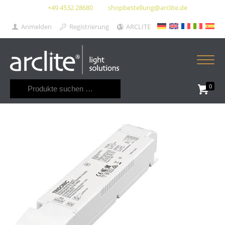
+49 4532 28680
shopbestellung@arclite.de
Anmelden
Registrierung
ARCLITE
Suchen
0
nach: