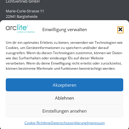
Lichtvertrieb GmbH
Marie-Curie-Strasse 11
22941 Bargteheide
Deutschland/Germany
Einwilligung verwalten
Hilfe
Um dir ein optimales Erlebnis zu bieten, verwenden wir Technologien wie
Cookies, um Geräteinformationen zu speichern und/oder darauf
Liefer- und Zahlungsbedingungen
zuzugreifen. Wenn du diesen Technologien zustimmst, können wir Daten
wie das Surfverhalten oder eindeutige IDs auf dieser Website
Kontakt
verarbeiten. Wenn du deine Einwillligung nicht erteilst oder zurückziehst,
können bestimmte Merkmale und Funktionen beeinträchtigt werden.
Allgemein
Impressum
Akzeptieren
Datenschutzerklärung
Ablehnen
AGB
Einstellungen ansehen
Cookie-Richtlinie
Datenschutzerklärung
Impressum