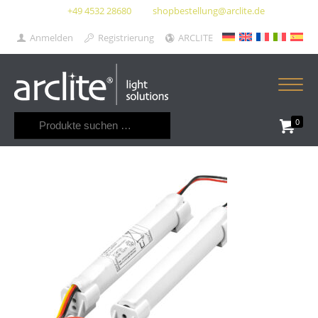
+49 4532 28680
shopbestellung@arclite.de
Anmelden
Registrierung
ARCLITE
Suchen
0
nach: