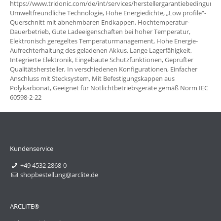
https://www.tridonic.com/de/int/services/herstellergarantiebedingunge
Umweltfreundliche Technologie, Hohe Energiedichte, „Low profile“-
Querschnitt mit abnehmbaren Endkappen, Hochtemperatur-
Dauerbetrieb, Gute Ladeeigenschaften bei hoher Temperatur,
Elektronisch geregeltes Temperaturmanagement, Hohe Energie-
Aufrechterhaltung des geladenen Akkus, Lange Lagerfähigkeit,
Integrierte Elektronik, Eingebaute Schutzfunktionen, Geprüfter
Qualitätshersteller, In verschiedenen Konfigurationen, Einfacher
Anschluss mit Stecksystem, Mit Befestigungskappen aus
Polykarbonat, Geeignet für Notlichtbetriebsgeräte gemäß Norm IEC
60598-2-22
Kundenservice
+49 4532 2868-0
shopbestellung@arclite.de
ARCLITE®