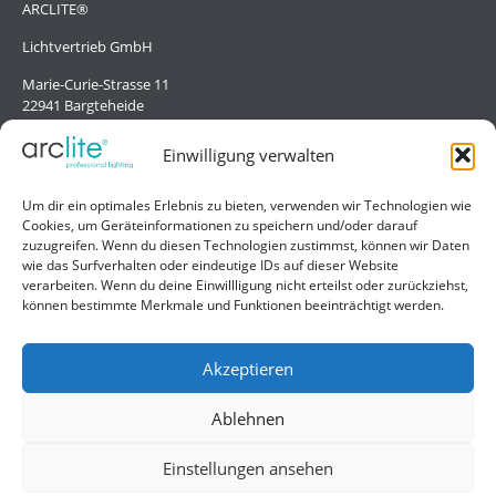
ARCLITE®
Lichtvertrieb GmbH
Marie-Curie-Strasse 11
22941 Bargteheide
Deutschland/Germany
Einwilligung verwalten
Hilfe
Um dir ein optimales Erlebnis zu bieten, verwenden wir Technologien wie
Cookies, um Geräteinformationen zu speichern und/oder darauf
Liefer- und Zahlungsbedingungen
zuzugreifen. Wenn du diesen Technologien zustimmst, können wir Daten
wie das Surfverhalten oder eindeutige IDs auf dieser Website
Kontakt
verarbeiten. Wenn du deine Einwillligung nicht erteilst oder zurückziehst,
können bestimmte Merkmale und Funktionen beeinträchtigt werden.
Allgemein
Impressum
Akzeptieren
Datenschutzerklärung
Ablehnen
AGB
Einstellungen ansehen