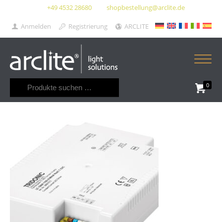
+49 4532 28680
shopbestellung@arclite.de
Anmelden
Registrierung
ARCLITE
Suchen
0
nach: