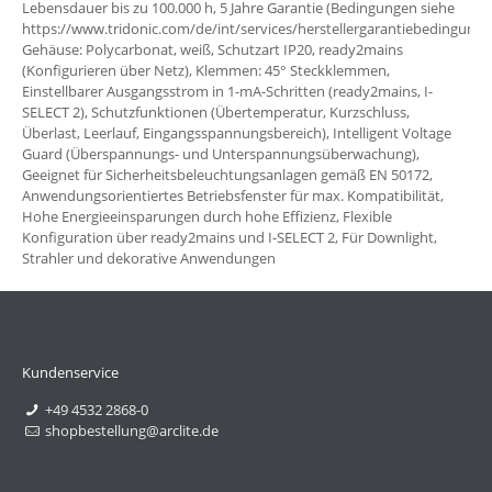
Lebensdauer bis zu 100.000 h, 5 Jahre Garantie (Bedingungen siehe
https://www.tridonic.com/de/int/services/herstellergarantiebedingunge
Gehäuse: Polycarbonat, weiß, Schutzart IP20, ready2mains
(Konfigurieren über Netz), Klemmen: 45° Steckklemmen,
Einstellbarer Ausgangsstrom in 1-mA-Schritten (ready2mains, I-
SELECT 2), Schutzfunktionen (Übertemperatur, Kurzschluss,
Überlast, Leerlauf, Eingangsspannungsbereich), Intelligent Voltage
Guard (Überspannungs- und Unterspannungsüberwachung),
Geeignet für Sicherheitsbeleuchtungsanlagen gemäß EN 50172,
Anwendungsorientiertes Betriebsfenster für max. Kompatibilität,
Hohe Energieeinsparungen durch hohe Effizienz, Flexible
Konfiguration über ready2mains und I-SELECT 2, Für Downlight,
Strahler und dekorative Anwendungen
Kundenservice
+49 4532 2868-0
shopbestellung@arclite.de