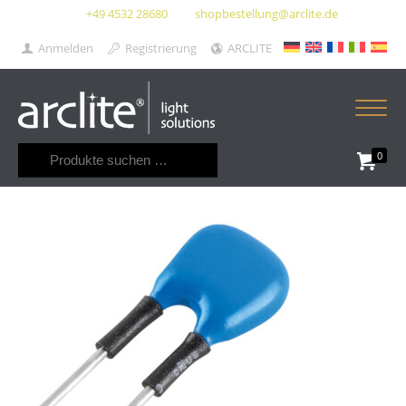
+49 4532 28680
shopbestellung@arclite.de
Anmelden
Registrierung
ARCLITE
Suchen
0
nach: