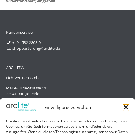
Widerstandwert) eingestellt
Kundenservice
+49 4532 2868-0
shopbestellung@arclite.de
ARCLITE®
Lichtvertrieb GmbH
Marie-Curie-Strasse 11
22941 Bargteheide
Deutschland/Germany
Einwilligung verwalten
Hilfe
Um dir ein optimales Erlebnis zu bieten, verwenden wir Technologien wie
Cookies, um Geräteinformationen zu speichern und/oder darauf
Liefer- und Zahlungsbedingungen
zuzugreifen. Wenn du diesen Technologien zustimmst, können wir Daten