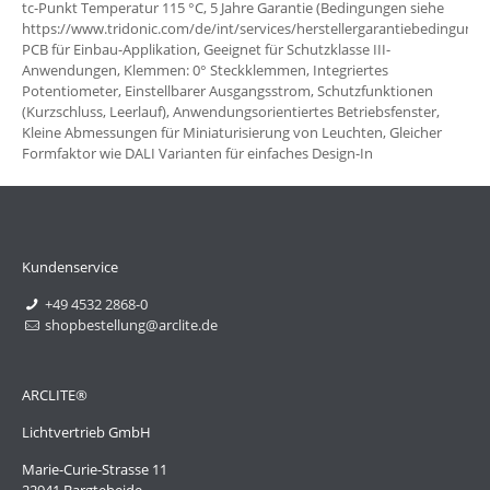
tc-Punkt Temperatur 115 °C, 5 Jahre Garantie (Bedingungen siehe
https://www.tridonic.com/de/int/services/herstellergarantiebedingunge
PCB für Einbau-Applikation, Geeignet für Schutzklasse III-
Anwendungen, Klemmen: 0° Steckklemmen, Integriertes
Potentiometer, Einstellbarer Ausgangsstrom, Schutzfunktionen
(Kurzschluss, Leerlauf), Anwendungsorientiertes Betriebsfenster,
Kleine Abmessungen für Miniaturisierung von Leuchten, Gleicher
Formfaktor wie DALI Varianten für einfaches Design-In
Kundenservice
+49 4532 2868-0
shopbestellung@arclite.de
ARCLITE®
Lichtvertrieb GmbH
Marie-Curie-Strasse 11
22941 Bargteheide