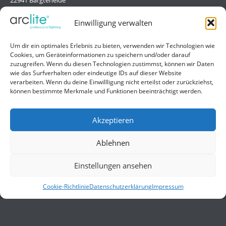
Deutschland/Germany
Einwilligung verwalten
Hilfe
Um dir ein optimales Erlebnis zu bieten, verwenden wir Technologien wie
Cookies, um Geräteinformationen zu speichern und/oder darauf
Liefer- und Zahlungsbedingungen
zuzugreifen. Wenn du diesen Technologien zustimmst, können wir Daten
wie das Surfverhalten oder eindeutige IDs auf dieser Website
Kontakt
verarbeiten. Wenn du deine Einwillligung nicht erteilst oder zurückziehst,
können bestimmte Merkmale und Funktionen beeinträchtigt werden.
Allgemein
Impressum
Akzeptieren
Datenschutzerklärung
Ablehnen
AGB
Einstellungen ansehen
Cookie-Richtlinie
Datenschutzerklärung
Impressum
© 2026 ARCLITE. Alle Rechte vorbehalten.