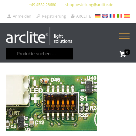
+49 4532 28680
shopbestellung@arclite.de
Anmelden
Registrierung
ARCLITE
Suchen
0
nach: