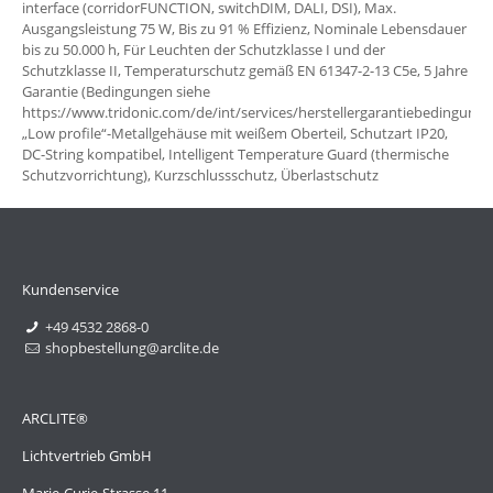
interface (corridorFUNCTION, switchDIM, DALI, DSI), Max.
Ausgangsleistung 75 W, Bis zu 91 % Effizienz, Nominale Lebensdauer
bis zu 50.000 h, Für Leuchten der Schutzklasse I und der
Schutzklasse II, Temperaturschutz gemäß EN 61347-2-13 C5e, 5 Jahre
Garantie (Bedingungen siehe
https://www.tridonic.com/de/int/services/herstellergarantiebedingunge
„Low profile“-Metallgehäuse mit weißem Oberteil, Schutzart IP20,
DC-String kompatibel, Intelligent Temperature Guard (thermische
Schutzvorrichtung), Kurzschlussschutz, Überlastschutz
Kundenservice
+49 4532 2868-0
shopbestellung@arclite.de
ARCLITE®
Lichtvertrieb GmbH
Marie-Curie-Strasse 11