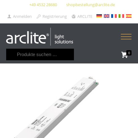
+49 4532 28680
shopbestellung@arclite.de
Anmelden
Registrierung
ARCLITE
Suchen
0
nach: