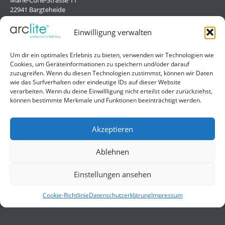
22941 Bargteheide
Deutschland/Germany
Einwilligung verwalten
Hilfe
Um dir ein optimales Erlebnis zu bieten, verwenden wir Technologien wie
Cookies, um Geräteinformationen zu speichern und/oder darauf
Liefer- und Zahlungsbedingungen
zuzugreifen. Wenn du diesen Technologien zustimmst, können wir Daten
wie das Surfverhalten oder eindeutige IDs auf dieser Website
Kontakt
verarbeiten. Wenn du deine Einwillligung nicht erteilst oder zurückziehst,
können bestimmte Merkmale und Funktionen beeinträchtigt werden.
Allgemein
Impressum
Akzeptieren
Datenschutzerklärung
Ablehnen
AGB
Einstellungen ansehen
Cookie-Richtlinie
Datenschutzerklärung
Impressum