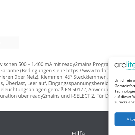
n
wischen 500 – 1.400 mA mit ready2mains Programmer oder I-
e Garantie (Bedingungen siehe https://www.tridonic.com/de/
urieren über Netz), Klemmen: 45° Steckklemmen, Einstellbar
Um dir ein 
s, Überlast, Leerlauf, Eingangsspannungsbereich), Intelli
Geräteinfor
eleuchtungsanlagen gemäß EN 50172, Anwendungsorientierte
Technologie
iguration über ready2mains und I-SELECT 2, Für Downlight,
auf dieser W
zurückziehs
Akz
Hilfe