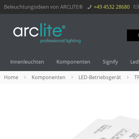
Beleuchtungsideen von ARCLITE®
+49 4532 28680
Such
nach
Innenleuchten
Komponenten
Signify
Led
Home
Komponenten
LED-Betriebsgerät
T