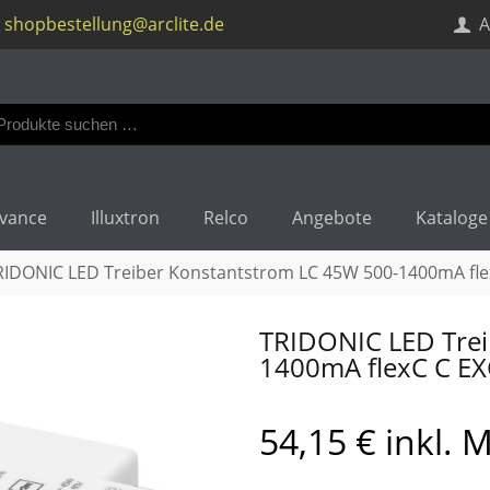
shopbestellung@arclite.de
A
en
:
vance
Illuxtron
Relco
Angebote
Kataloge
RIDONIC LED Treiber Konstantstrom LC 45W 500-1400mA fle
TRIDONIC LED Trei
1400mA flexC C E
54,15
€
inkl. 