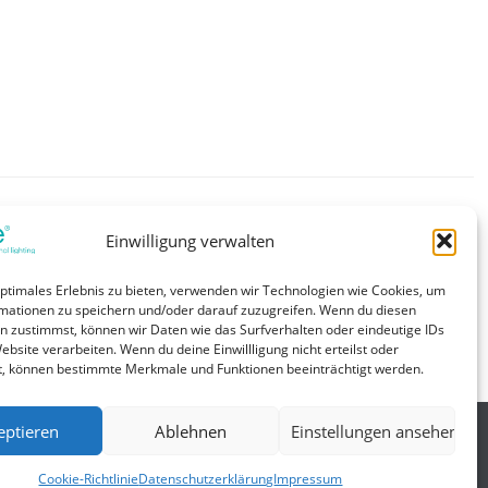
SELECT 2 Plugs, Max. Ausgangsleistung 45 W, Bis zu 88 %
Einwilligung verwalten
int/services/herstellergarantiebedingungen), Gehäuse:
er Ausgangsstrom in 1-mA-Schritten (ready2mains, I-
optimales Erlebnis zu bieten, verwenden wir Technologien wie Cookies, um
gent Voltage Guard (Überspannungs- und
mationen zu speichern und/oder darauf zuzugreifen. Wenn du diesen
s Betriebsfenster für max. Kompatibilität, Hohe
n zustimmst, können wir Daten wie das Surfverhalten oder eindeutige IDs
 Strahler und dekorative Anwendungen
ebsite verarbeiten. Wenn du deine Einwillligung nicht erteilst oder
t, können bestimmte Merkmale und Funktionen beeinträchtigt werden.
eptieren
Ablehnen
Einstellungen ansehen
Allgemein
Cookie-Richtlinie
Datenschutzerklärung
Impressum