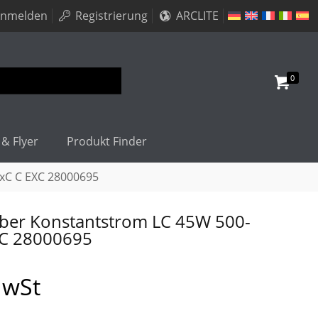
nmelden
Registrierung
ARCLITE
0
 & Flyer
Produkt Finder
xC C EXC 28000695
ber Konstantstrom LC 45W 500-
XC 28000695
MwSt