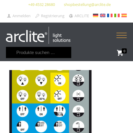
+49 4532 28680
shopbestellung@arclite.de
Anmelden
Registrierung
ARCLITE
Suchen
0
nach: