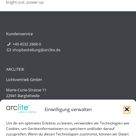
bright-out, power up
Kundenservice
+49 4532 2868-0
shopbestellung@arclite.de
ARCLITE®
Lichtvertrieb GmbH
Marie-Curie-Strasse 11
22941 Bargteheide
Deutschland/Germany
Einwilligung verwalten
Hilfe
Um dir ein optimales Erlebnis zu bieten, verwenden wir Technologien wie
Cookies, um Geräteinformationen zu speichern und/oder darauf
Liefer- und Zahlungsbedingungen
zuzugreifen. Wenn du diesen Technologien zustimmst, können wir Daten