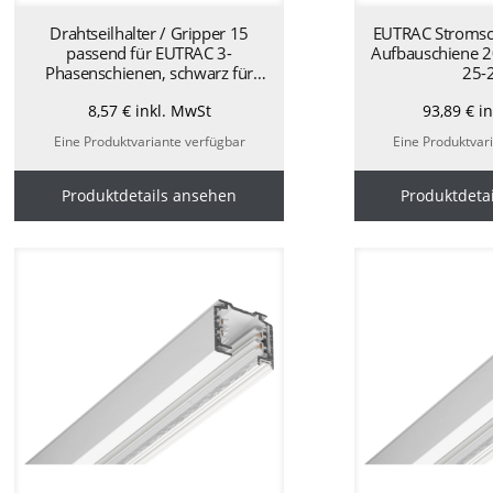
Drahtseilhalter / Gripper 15
EUTRAC Stromsc
passend für EUTRAC 3-
Aufbauschiene 
Phasenschienen, schwarz für
25-
Drahtseile 1,0 – 1,5 mm –
8,57
€
inkl. MwSt
93,89
€
in
schwarz AA1100149
Eine Produktvariante verfügbar
Eine Produktvar
Produktdetails ansehen
Produktdeta