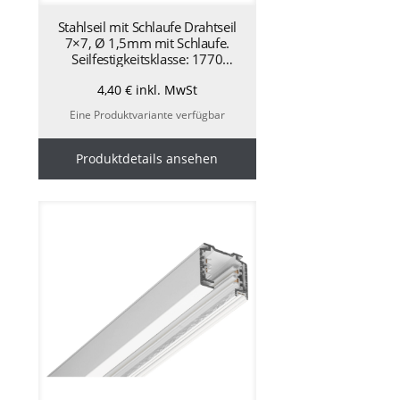
Stahlseil mit Schlaufe Drahtseil
7×7, Ø 1,5mm mit Schlaufe.
Seilfestigkeitsklasse: 1770
N/mm² nach EN-12385-4, 3000
4,40
€
inkl. MwSt
mm – silber AA1100132
Eine Produktvariante verfügbar
Produktdetails ansehen