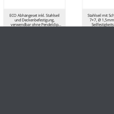
ECO Abhängeset inkl. Stahlseil
Stahlseil mit Sc
und Deckenbefestigung,
7×7, Ø 1,5mm 
verwendbar ohne Pendelclip
Seilfestigkeit
1500 mm – silber AA1100100
N/mm² nach EN-
10,95
€
inkl. MwSt
5,47
€
in
mm silber 
Eine Produktvariante verfügbar
Eine Produktvar
Produktdetails ansehen
Produktdeta