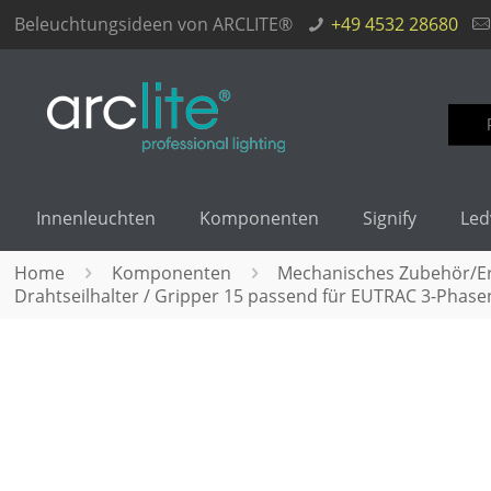
Beleuchtungsideen von ARCLITE®
+49 4532 28680
Such
nach
Innenleuchten
Komponenten
Signify
Led
Home
Komponenten
Mechanisches Zubehör/Ers
Drahtseilhalter / Gripper 15 passend für EUTRAC 3-Phase