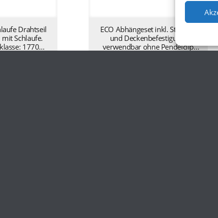
Akz
hlaufe Drahtseil
ECO Abhängeset inkl. Stahlseil
mit Schlaufe.
und Deckenbefestigung,
sklasse: 1770
verwendbar ohne Pendelclip
12385-4, 6200
3000 mm – silber AA1100101
kl. MwSt
11,90
€
inkl. MwSt
AA1100134
iante verfügbar
Eine Produktvariante verfügbar
ils ansehen
Produktdetails ansehen