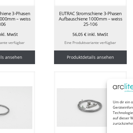
hiene 3-Phasen
EUTRAC Stromschiene 3-Phasen
3000mm – weiss
Aufbauschiene 1000mm – weiss
306
25-106
nkl. MwSt
56,05
€
inkl. MwSt
iante verfügbar
Eine Produktvariante verfügbar
ils ansehen
Produktdetails ansehen
Um dir ein 
Geräteinfor
Technologie
auf dieser W
zurückziehs