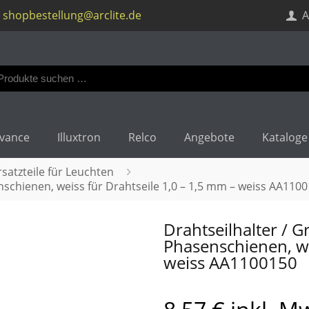
shopbestellung@arclite.de
A
en
:
vance
Illuxtron
Relco
Angebote
Kataloge
atzteile für Leuchten
nschienen, weiss für Drahtseile 1,0 – 1,5 mm – weiss AA110
Drahtseilhalter / 
Phasenschienen, we
weiss AA1100150