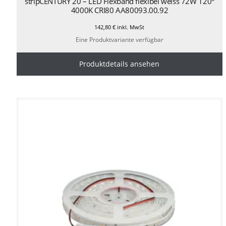
stripCENTURY 20 – LED Flexband flexibel weiss 72W 120°
4000K CRI80 AA80093.00.92
142,80
€
inkl. MwSt
Eine Produktvariante verfügbar
Produktdetails ansehen