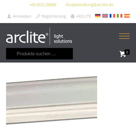
+49 4532 28680
shopbestellung@arclite.de
Anmelden
Registrierung
ARCLITE
Suchen
0
nach: