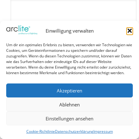
Einwilligung verwalten
Um dir ein optimales Erlebnis zu bieten, verwenden wir Technologien wie
Cookies, um Geräteinformationen zu speichern und/oder darauf
zuzugreifen. Wenn du diesen Technologien zustimmst, können wir Daten
wie das Surfverhalten oder eindeutige IDs auf dieser Website
verarbeiten. Wenn du deine Einwillligung nicht erteilst oder zurückziehst,
können bestimmte Merkmale und Funktionen beeinträchtigt werden.
Akzeptieren
Ablehnen
Einstellungen ansehen
Cookie-Richtlinie
Datenschutzerklärung
Impressum
stripCENTURY 20 – LED Flexband flexibel weiss 48W 120°