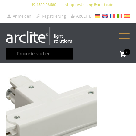
+49 4532 28680
shopbestellung@arclite.de
Anmelden
Registrierung
ARCLITE
Suchen
0
nach: