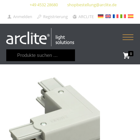
+49 4532 28680
shopbestellung@arclite.de
Anmelden
Registrierung
ARCLITE
Suchen
0
nach: