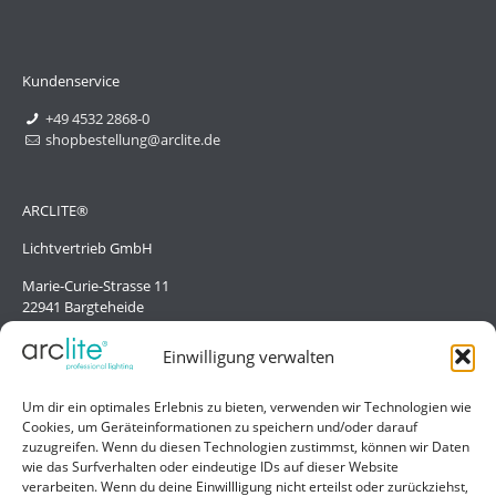
Kundenservice
+49 4532 2868-0
shopbestellung@arclite.de
ARCLITE®
Lichtvertrieb GmbH
Marie-Curie-Strasse 11
22941 Bargteheide
Deutschland/Germany
Einwilligung verwalten
Hilfe
Um dir ein optimales Erlebnis zu bieten, verwenden wir Technologien wie
Cookies, um Geräteinformationen zu speichern und/oder darauf
Liefer- und Zahlungsbedingungen
zuzugreifen. Wenn du diesen Technologien zustimmst, können wir Daten
wie das Surfverhalten oder eindeutige IDs auf dieser Website
Kontakt
verarbeiten. Wenn du deine Einwillligung nicht erteilst oder zurückziehst,