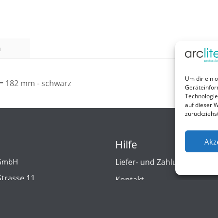
n
Um dir ein 
= 182 mm - schwarz
Geräteinfor
Technologie
auf dieser W
zurückziehs
Akz
Hilfe
 GmbH
Liefer- und Zahlungsbedin
Strasse 11
Kontakt
eheide
d/Germany