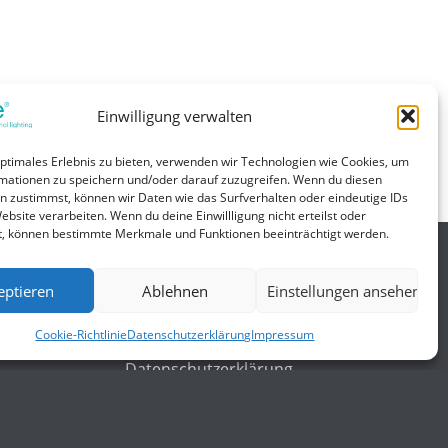
Einwilligung verwalten
optimales Erlebnis zu bieten, verwenden wir Technologien wie Cookies, um
mationen zu speichern und/oder darauf zuzugreifen. Wenn du diesen
n zustimmst, können wir Daten wie das Surfverhalten oder eindeutige IDs
ebsite verarbeiten. Wenn du deine Einwillligung nicht erteilst oder
t, können bestimmte Merkmale und Funktionen beeinträchtigt werden.
eptieren
Ablehnen
Einstellungen ansehen
Allgemein
gungen
Impressum
Cookie-Richtlinie
Datenschutzerklärung
Impressum
Datenschutzerklärung
AGB