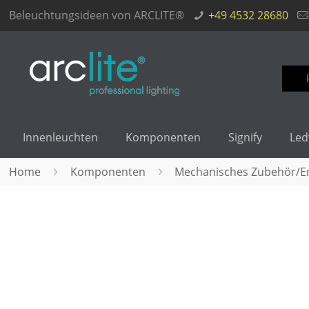
Beleuchtungsideen von ARCLITE®
+49 4532 28680
Such
nach
Innenleuchten
Komponenten
Signify
Led
Home
Komponenten
Mechanisches Zubehör/Ers