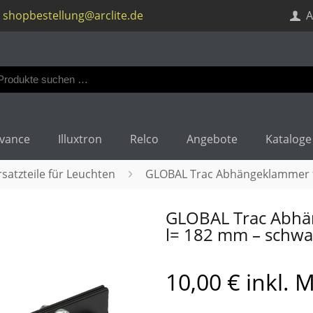
shopbestellung@arclite.de
A
en
:
vance
Illuxtron
Relco
Angebote
Kataloge
atzteile für Leuchten
GLOBAL Trac Abhängeklammer fü
GLOBAL Trac Abhä
l= 182 mm – schwa
10,00
€
inkl. 