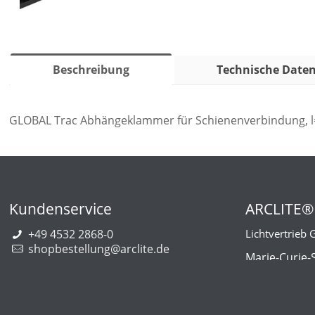
Beschreibung
Technische Date
GLOBAL Trac Abhängeklammer für Schienenverbindung, l
Kundenservice
ARCLITE®
+49 4532 2868-0
Lichtvertrieb
shopbestellung@arclite.de
Marie-Curie-
22941 Bargt
Deutschlan