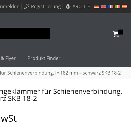
nmelden
Registrierung
ARCLITE
0
 & Flyer
Produkt Finder
r Schienenverbindung, l= 182 mm – schwarz SKB 18-2
ngeklammer für Schienenverbindung,
rz SKB 18-2
MwSt