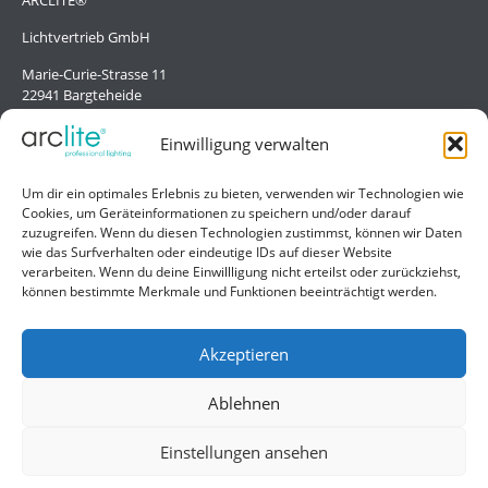
Lichtvertrieb GmbH
Marie-Curie-Strasse 11
22941 Bargteheide
Deutschland/Germany
Einwilligung verwalten
Hilfe
Um dir ein optimales Erlebnis zu bieten, verwenden wir Technologien wie
Cookies, um Geräteinformationen zu speichern und/oder darauf
Liefer- und Zahlungsbedingungen
zuzugreifen. Wenn du diesen Technologien zustimmst, können wir Daten
wie das Surfverhalten oder eindeutige IDs auf dieser Website
Kontakt
verarbeiten. Wenn du deine Einwillligung nicht erteilst oder zurückziehst,
können bestimmte Merkmale und Funktionen beeinträchtigt werden.
Allgemein
Impressum
Akzeptieren
Datenschutzerklärung
Ablehnen
AGB
Einstellungen ansehen