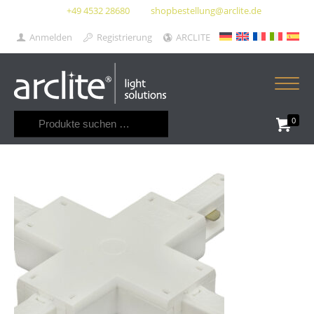
+49 4532 28680
shopbestellung@arclite.de
Anmelden
Registrierung
ARCLITE
Suchen
0
nach: