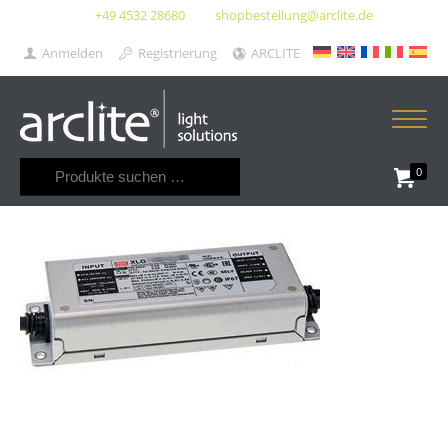
+49 4532 28680
shopbestellung@arclite.de
Anmelden
Registrierung
ARCLITE
Suchen
0
nach: