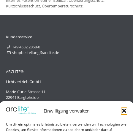
internes Potentiometer einstellbar, Überlastungsschutz,
Kurzschlusssschutz, Übertemperaturschutz.
Kundenservice
+49 4532 2868-0
shopbestellung@arclite.de
ARCLITE®
Lichtvertrieb GmbH
Marie-Curie-Strasse 11
22941 Bargteheide
Deutschland/Germany
Einwilligung verwalten
Hilfe
Um dir ein optimales Erlebnis zu bieten, verwenden wir Technologien wie
Cookies, um Geräteinformationen zu speichern und/oder darauf
Liefer- und Zahlungsbedingungen