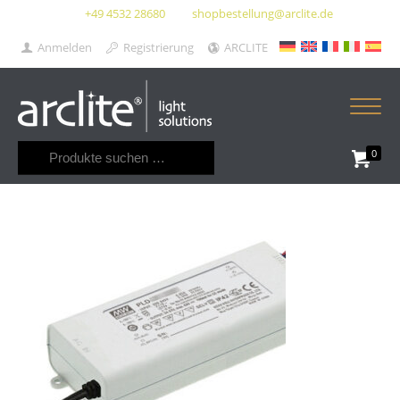
+49 4532 28680
shopbestellung@arclite.de
Anmelden
Registrierung
ARCLITE
Suchen
0
nach: