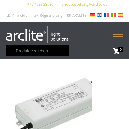
+49 4532 28680
shopbestellung@arclite.de
Anmelden
Registrierung
ARCLITE
Suchen
0
nach: