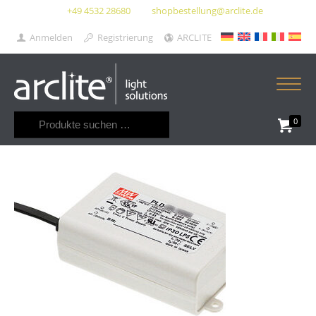
+49 4532 28680
shopbestellung@arclite.de
Anmelden
Registrierung
ARCLITE
Suchen
0
nach: